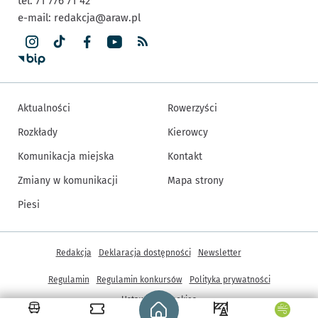
tel. 71 776 71 42
e-mail:
redakcja@araw.pl
Aktualności
Rowerzyści
Rozkłady
Kierowcy
Komunikacja miejska
Kontakt
Zmiany w komunikacji
Mapa strony
Piesi
Inne informacje
Redakcja
Deklaracja dostępności
Newsletter
Regulamin
Regulamin konkursów
Polityka prywatności
Strona główna - wroclaw.pl
Ustawienia cookies