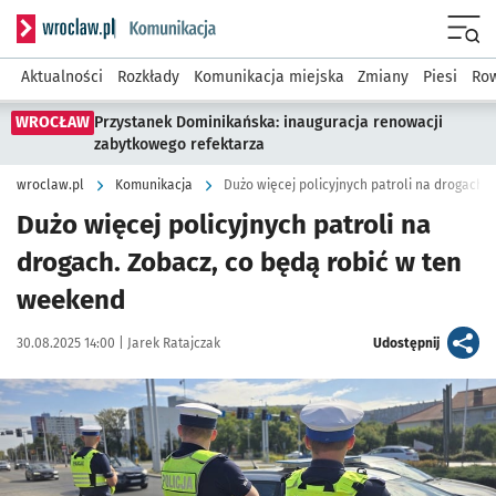
Serwis informacyjny wroclaw.pl podserwis: Komunikacja
Menu
Aktualności
Rozkłady
Komunikacja miejska
Zmiany
Piesi
Row
WROCŁAW
Przystanek Dominikańska: inauguracja renowacji
zabytkowego refektarza
wroclaw.pl
Komunikacja
Dużo więcej policyjnych patroli na drogach
Dużo więcej policyjnych patroli na
drogach. Zobacz, co będą robić w ten
weekend
Data publikacji:
Autor:
artykuł
30.08.2025 14:00 |
Jarek Ratajczak
Udostępnij
Kliknij, aby zobaczyć galerię