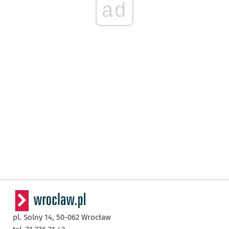
ad
pl. Solny 14,
50-062
Wrocław