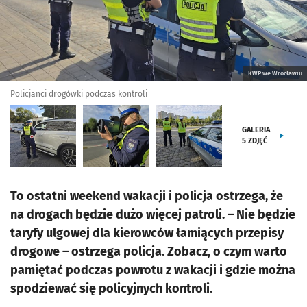
KWP we Wrocławiu
Policjanci drogówki podczas kontroli
GALERIA
5
ZDJĘĆ
To ostatni weekend wakacji i policja ostrzega, że
na drogach będzie dużo więcej patroli. – Nie będzie
taryfy ulgowej dla kierowców łamiących przepisy
drogowe – ostrzega policja. Zobacz, o czym warto
pamiętać podczas powrotu z wakacji i gdzie można
spodziewać się policyjnych kontroli.