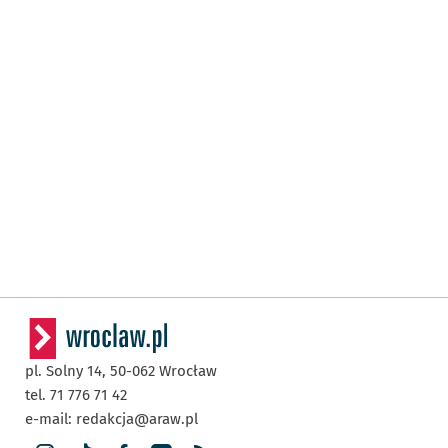
pl. Solny 14,
50-062
Wrocław
tel. 71 776 71 42
e-mail:
redakcja@araw.pl