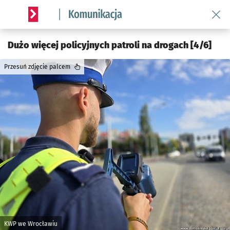
Wróć 
Serwis informacyjny wroclaw.pl podserwis: Komunikacja
Dużo więcej policyjnych patroli na drogach [4/6]
Przesuń zdjęcie palcem
KWP we Wrocławiu