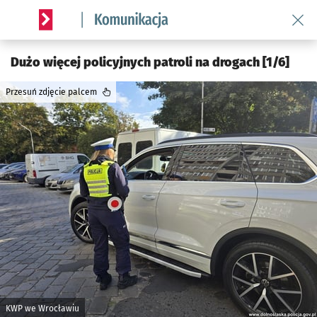
Wróć 
Serwis informacyjny wroclaw.pl podserwis: Komunikacja
Dużo więcej policyjnych patroli na drogach [1/6]
Przesuń zdjęcie palcem
KWP we Wrocławiu