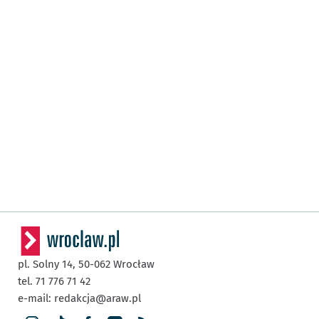
pl. Solny 14,
50-062
Wrocław
tel. 71 776 71 42
e-mail:
redakcja@araw.pl