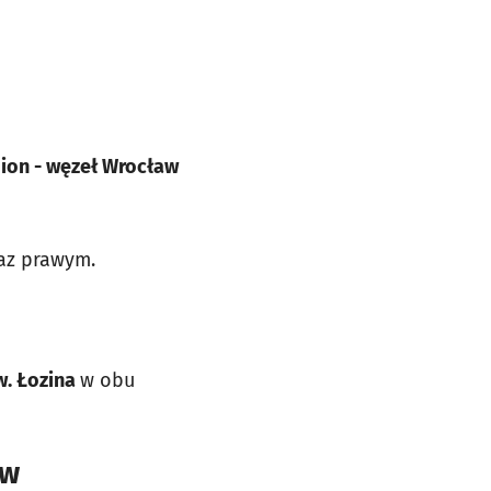
ion - węzeł Wrocław
az prawym.
w. Łozina
w obu
ów