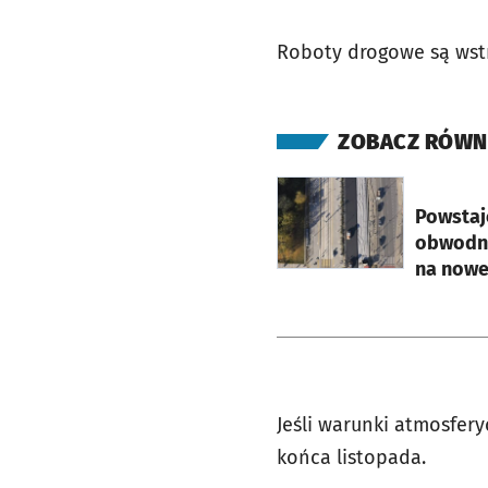
Roboty drogowe są wst
ZOBACZ RÓWN
otworzy się w nowej ka
Powstaj
obwodnic
na nowe
Jeśli warunki atmosfer
końca listopada.