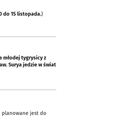
0 do 15 listopada.
)
e
 młodej tygrysicy z
w. Surya jedzie w świat
c planowane jest do