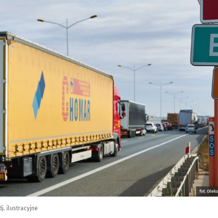
fot. Ole
j. ilustracyjne