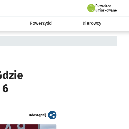
Powietrze
we Wrocławiu
munikacja
umiarkowane
Rowerzyści
Kierowcy
Gdzie
 6
artykuł
Udostępnij