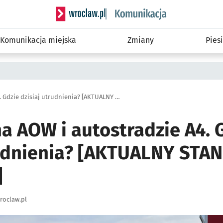
Serwis informacyjny wroclaw.pl podserwis: Ko
Komunikacja miejska
Zmiany
Piesi
Drogowcy na AOW i autostradzie A4. Gdzie dzisiaj utrudnienia? [AKTUALNY STAN 6 LISTOPADA]
a AOW i autostradzie A4. 
rudnienia? [AKTUALNY STAN
]
roclaw.pl