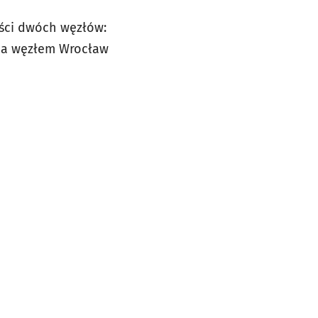
ści dwóch węzłów:
m a węzłem Wrocław