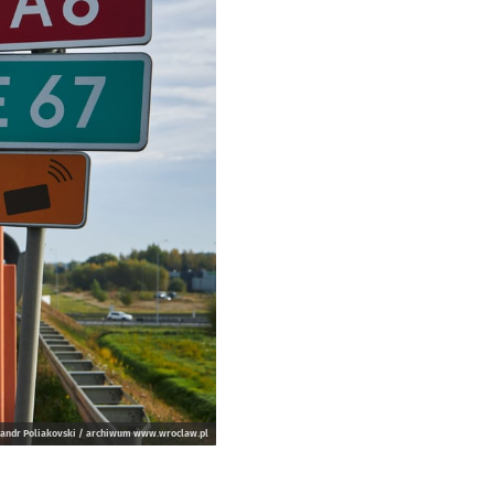
ksandr Poliakovski / archiwum www.wroclaw.pl