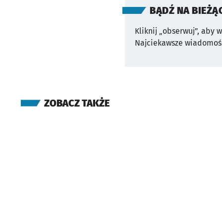
BĄDŹ NA BIEŻĄ
Kliknij „obserwuj”, aby 
Najciekawsze wiadomośc
ZOBACZ TAKŻE