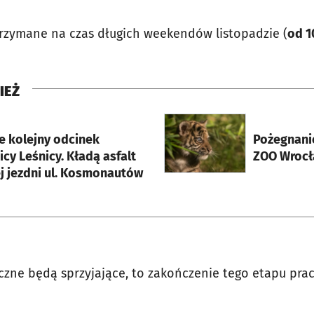
rzymane na czas długich weekendów listopadzie (
od 1
IEŻ
rcie
otworzy się w nowej karci
e kolejny odcinek
Pożegnanie
y Leśnicy. Kładą asfalt
ZOO Wrocła
j jezdni ul. Kosmonautów
yczne będą sprzyjające, to zakończenie tego etapu pra