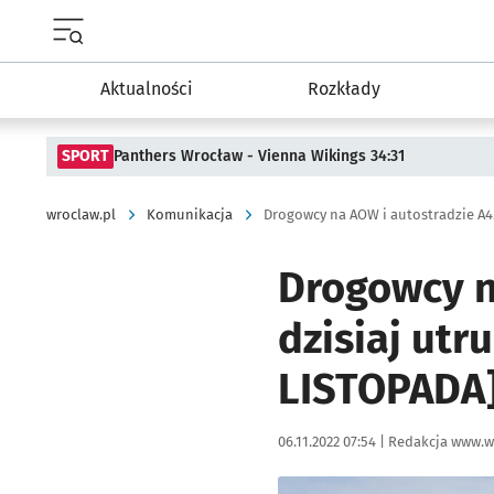
Menu główne portalu wroclaw.pl
Aktualności
Rozkłady
SPORT
Panthers Wrocław - Vienna Wikings 34:31
wroclaw.pl
Komunikacja
Drogowcy n
dzisiaj ut
LISTOPADA
Data publikacji:
Autor:
06.11.2022 07:54 |
Redakcja www.w
Kliknij, aby powiększyć