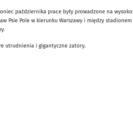
koniec października prace były prowadzone
na wysoko
ław Psie Pole w kierunku Warszawy i między stadione
y.
 utrudnienia i gigantyczne zatory.