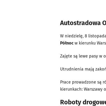
Autostradowa 
W niedzielę, 8 listopa
Północ
w kierunku War
Zajęte są lewe pasy w
Utrudnienia mają zakońc
Prace prowadzone są r
kierunkach: Warszawy 
Roboty drogow