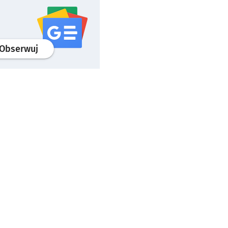
profil
google news
serwisu wroclaw.pl
Obserwuj