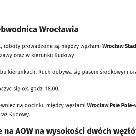
Obwodnica Wrocławia
da, roboty prowadzone są między węzłami
Wrocław Stad
szawy oraz w kierunku Kudowy
 obu kierunkach. Ruch odbywa się pasem środkowym or
zyć się ok. godz. 18.00.
ównież na docinku między węzłami
Wrocław Psie Pole-
oraz Kudowy.
e na AOW na wysokości dwóch węzł