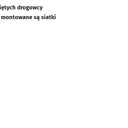
więtych drogowcy
 montowane są siatki