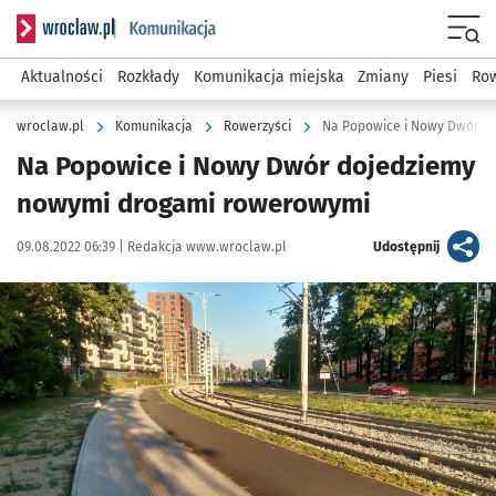
Serwis informacyjny wroclaw.pl podserwis: Komunikacja
Menu
Aktualności
Rozkłady
Komunikacja miejska
Zmiany
Piesi
Row
wroclaw.pl
Komunikacja
Rowerzyści
Na Popowice i Nowy Dwór d
Na Popowice i Nowy Dwór dojedziemy
nowymi drogami rowerowymi
Data publikacji:
Autor:
artykuł
09.08.2022 06:39 |
Redakcja www.wroclaw.pl
Udostępnij
Kliknij, aby zobaczyć galerię