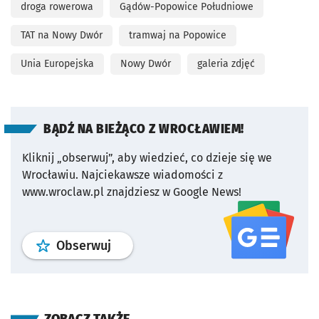
droga rowerowa
Gądów-Popowice Południowe
TAT na Nowy Dwór
tramwaj na Popowice
Unia Europejska
Nowy Dwór
galeria zdjęć
BĄDŹ NA BIEŻĄCO Z WROCŁAWIEM!
Kliknij „obserwuj”, aby wiedzieć, co dzieje się we
Wrocławiu.
Najciekawsze wiadomości z
www.wroclaw.pl znajdziesz w Google News!
profil
google news
serwisu wroclaw
Obserwuj
ZOBACZ TAKŻE