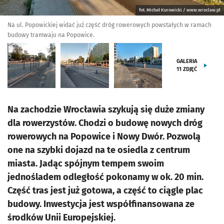
fot. Michał Kurowicki / www.wroclaw.pl
Na ul. Popowickiej widać już część dróg rowerowych powstałych w ramach
budowy tramwaju na Popowice.
GALERIA
11
ZDJĘĆ
Na zachodzie Wrocławia szykują się duże zmiany
dla rowerzystów. Chodzi o budowę nowych dróg
rowerowych na Popowice i Nowy Dwór. Pozwolą
one na szybki dojazd na te osiedla z centrum
miasta. Jadąc spójnym tempem swoim
jednośladem odległość pokonamy w ok. 20 min.
Część tras jest już gotowa, a część to ciągle plac
budowy. Inwestycja jest współfinansowana ze
środków Unii Europejskiej.