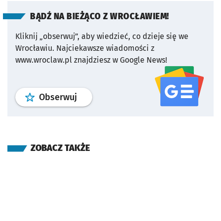
BĄDŹ NA BIEŻĄCO Z WROCŁAWIEM!
Kliknij „obserwuj”, aby wiedzieć, co dzieje się we
Wrocławiu.
Najciekawsze wiadomości z
www.wroclaw.pl znajdziesz w Google News!
profil
google news
serwisu wroclaw
Obserwuj
ZOBACZ TAKŻE