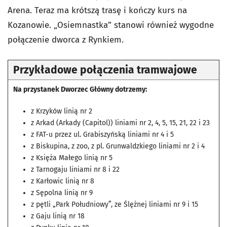
Arena. Teraz ma krótszą trasę i kończy kurs na
Kozanowie. „Osiemnastka” stanowi również wygodne
połączenie dworca z Rynkiem.
Przykładowe połączenia tramwajowe
Na przystanek Dworzec Główny dotrzemy:
z Krzyków linią nr 2
z Arkad (Arkady (Capitol)) liniami nr 2, 4, 5, 15, 21, 22 i 23
z FAT-u przez ul. Grabiszyńską liniami nr 4 i 5
z Biskupina, z zoo, z pl. Grunwaldzkiego liniami nr 2 i 4
z Księża Małego linią nr 5
z Tarnogaju liniami nr 8 i 22
z Karłowic linią nr 8
z Sępolna linią nr 9
z pętli „Park Południowy”, ze Ślężnej liniami nr 9 i 15
z Gaju linią nr 18