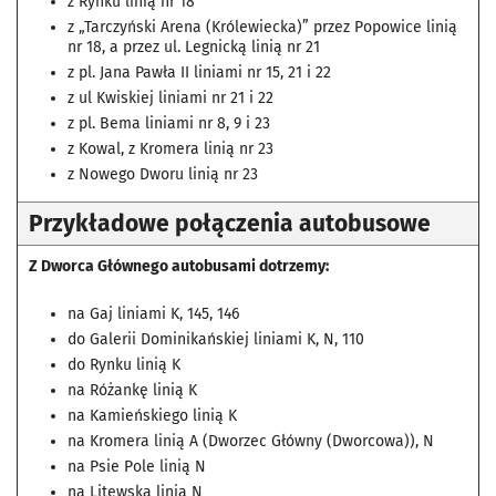
z Rynku linią nr 18
z „Tarczyński Arena (Królewiecka)” przez Popowice linią
nr 18, a przez ul. Legnicką linią nr 21
z pl. Jana Pawła II liniami nr 15, 21 i 22
z ul Kwiskiej liniami nr 21 i 22
z pl. Bema liniami nr 8, 9 i 23
z Kowal, z Kromera linią nr 23
z Nowego Dworu linią nr 23
Przykładowe połączenia autobusowe
Z Dworca Głównego autobusami dotrzemy:
na Gaj liniami K, 145, 146
do Galerii Dominikańskiej liniami K, N, 110
do Rynku linią K
na Różankę linią K
na Kamieńskiego linią K
na Kromera linią A (Dworzec Główny (Dworcowa)), N
na Psie Pole linią N
na Litewską linią N