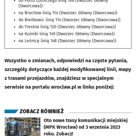
do Portu Lotniczego linią 106 (Dworzec Główny
(Dworcowa))
na Brochów linią 114 (Dworzec Główny (Dworcowa))
do Bieńkowic linią 114 (Dworzec Główny (Dworcowa))
do Trestna linią 120 (Dworzec Główny (Dworcowa))
na Kużniki linią 149 (Dworzec Główny (Dworcowa))
na Leśnicę linią 148 (Dworzec Główny (Dworcowa))
Wszystko o zmianach, odpowiedzi na częste pytania,
szczegóły dotyczące każdej modyfikowanej linii, mapy
z trasami przejazdów, znajdziesz w specjalnym
serwisie na portalu wroclaw.pl w linku poniżej:
ZOBACZ RÓWNIEŻ
otworzy się w nowej karcie
Oto nowe trasy komunikacji miejskiej
(MPK Wrocław) od 3 września 2023
roku. Zobacz!