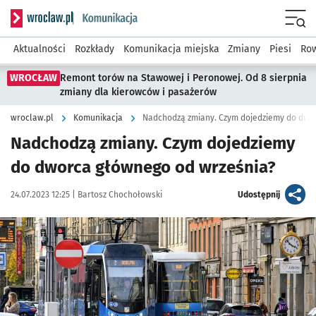
Serwis informacyjny wroclaw.pl podserwis: Komunikacja
Menu
Aktualności
Rozkłady
Komunikacja miejska
Zmiany
Piesi
Row
WROCŁAW
Remont torów na Stawowej i Peronowej. Od 8 sierpnia
zmiany dla kierowców i pasażerów
wroclaw.pl
Komunikacja
Nadchodzą zmiany. Czym dojedziemy do dwo
Nadchodzą zmiany. Czym dojedziemy
do dworca głównego od września?
Data publikacji:
Autor:
artykuł
24.07.2023 12:25 |
Bartosz Chochołowski
Udostępnij
Kliknij, aby powiększyć