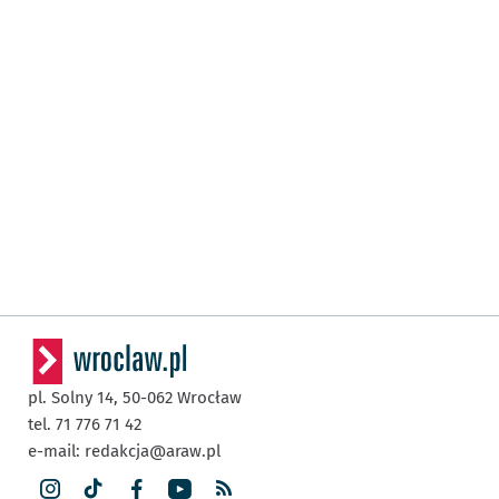
pl. Solny 14,
50-062
Wrocław
tel. 71 776 71 42
e-mail:
redakcja@araw.pl