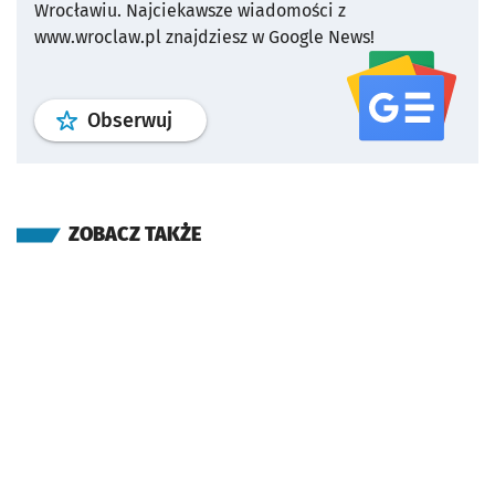
Wrocławiu.
Najciekawsze wiadomości z
www.wroclaw.pl znajdziesz w Google News!
profil
google news
serwisu wroclaw
Obserwuj
ZOBACZ TAKŻE