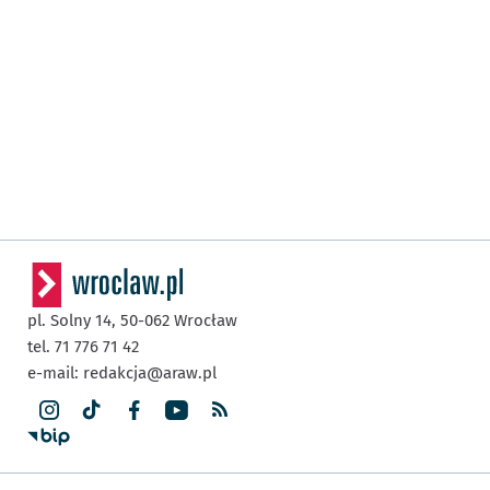
pl. Solny 14,
50-062
Wrocław
tel. 71 776 71 42
e-mail:
redakcja@araw.pl