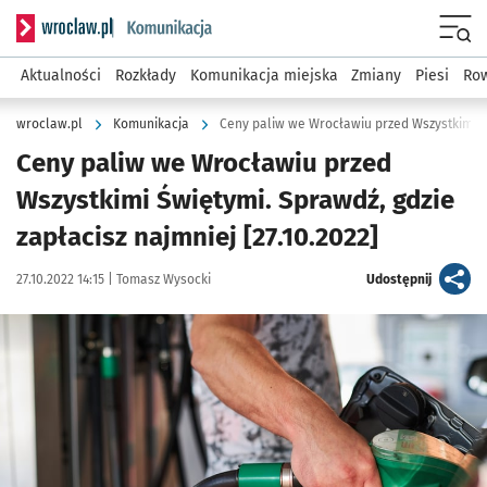
Serwis informacyjny wroclaw.pl podserwis: Komunikacja
Menu
Aktualności
Rozkłady
Komunikacja miejska
Zmiany
Piesi
Row
wroclaw.pl
Komunikacja
Ceny paliw we Wrocławiu przed
Wszystkimi Świętymi. Sprawdź, gdzie
zapłacisz najmniej [27.10.2022]
Data publikacji:
Autor:
artykuł
27.10.2022 14:15 |
Tomasz Wysocki
Udostępnij
Kliknij, aby powiększyć