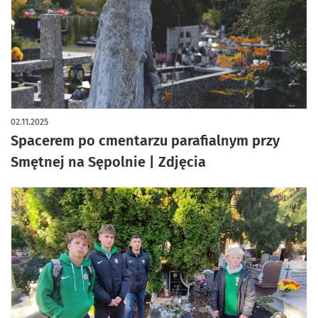
artykuł z galerią zdjęć
02.11.2025
Spacerem po cmentarzu parafialnym przy
Smętnej na Sępolnie | Zdjęcia