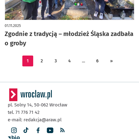
01.11.2025
Zgodnie z tradycją – młodzież Śląska zadbała
o groby
1
2
3
4
…
6
»
pl. Solny 14,
50-062
Wrocław
tel. 71 776 71 42
e-mail:
redakcja@araw.pl