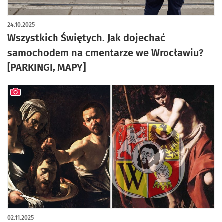
artykuł z galerią zdjęć
24.10.2025
Wszystkich Świętych. Jak dojechać
samochodem na cmentarze we Wrocławiu?
[PARKINGI, MAPY]
artykuł z galerią zdjęć
02.11.2025