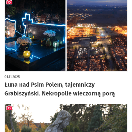
artykuł z galerią zdjęć
01.11.2025
Łuna nad Psim Polem, tajemniczy
Grabiszyński. Nekropolie wieczorną porą