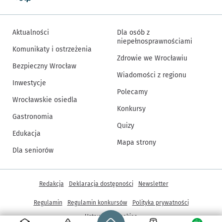
Aktualności
Dla osób z
niepełnosprawnościami
Komunikaty i ostrzeżenia
Zdrowie we Wrocławiu
Bezpieczny Wrocław
Wiadomości z regionu
Inwestycje
Polecamy
Wrocławskie osiedla
Konkursy
Gastronomia
Quizy
Edukacja
Mapa strony
Dla seniorów
Inne informacje
Redakcja
Deklaracja dostępności
Newsletter
Regulamin
Regulamin konkursów
Polityka prywatności
Strona główna - wroclaw.pl
Ustawienia cookies