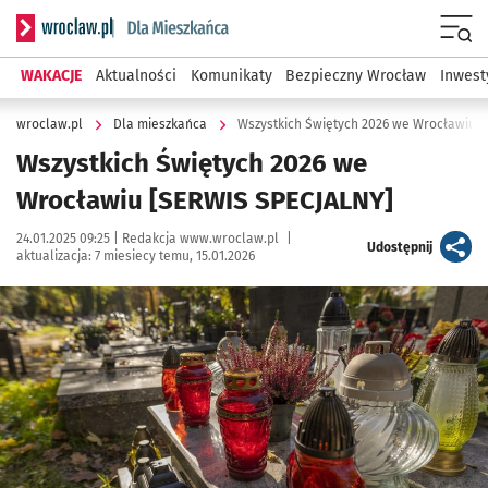
Serwis informacyjny wroclaw.pl podserwis: Dla mieszkańca
Menu
WAKACJE
Aktualności
Komunikaty
Bezpieczny Wrocław
Inwest
wroclaw.pl
Dla mieszkańca
Wszystkich Świętych 2026 we Wrocławiu 
Wszystkich Świętych 2026 we
Wrocławiu [SERWIS SPECJALNY]
Data publikacji:
Autor:
24.01.2025 09:25 |
Redakcja www.wroclaw.pl
|
artykuł
Udostępnij
aktualizacja:
7 miesiecy temu, 15.01.2026
Kliknij, aby powiększyć