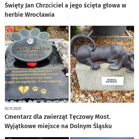
Święty Jan Chrzciciel a jego ścięta głowa w
herbie Wrocławia
artykuł z galerią zdjęć
02.11.2025
Cmentarz dla zwierząt Tęczowy Most.
Wyjątkowe miejsce na Dolnym Śląsku