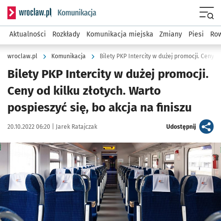
Serwis informacyjny wroclaw.pl podserwis: Komunikacja
Menu
Aktualności
Rozkłady
Komunikacja miejska
Zmiany
Piesi
Row
wroclaw.pl
Komunikacja
Bilety PKP Intercity w dużej promocji.
Ceny od kilku złotych. Warto
pospieszyć się, bo akcja na finiszu
Data publikacji:
Autor:
artykuł
20.10.2022 06:20 |
Jarek Ratajczak
Udostępnij
Kliknij, aby powiększyć