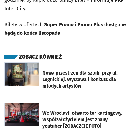
godzinie, by kupić dużo tańszy bilet – informuje PKP
Inter City.
Bilety w ofertach
Super Promo i Promo Plus dostępne
będą do końca listopada
ZOBACZ RÓWNIEŻ
otworzy się w nowej karcie
Nowa przestrzeń dla sztuki przy ul.
Legnickiej. Wystawa i konkurs dla
młodych artystów
otworzy się w nowej karcie
We Wroclavii otwarto tor kartingowy.
Współzałożycielem jest znany
youtuber [ZOBACZCIE FOTO]