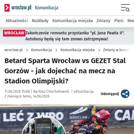
Serwis informacyjny wroclaw.pl podserwis: Komunikacja
Menu
Aktualności
Rozkłady
Komunikacja miejska
Zmiany
Piesi
Row
WROCŁAW
Zakończenie remontu przystanku "pl. Jana Pawła II".
Autobusy będą się tam znowu zatrzymywać
wroclaw.pl
Komunikacja
Komunikacja miejska
Zmiany w komunika
Betard Sparta Wrocław vs GEZET Stal
Gorzów - jak dojechać na mecz na
Stadion Olimpijski?
Data publikacji:
Autor:
11.06.2026 15:08 |
Bartosz Chochołowski
|
aktualizacja:
artykuł
Udostępnij
2 miesiące temu, 14.06.2026
Kliknij, aby powiększyć