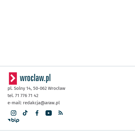
pl. Solny 14,
50-062
Wrocław
tel. 71 776 71 42
e-mail:
redakcja@araw.pl