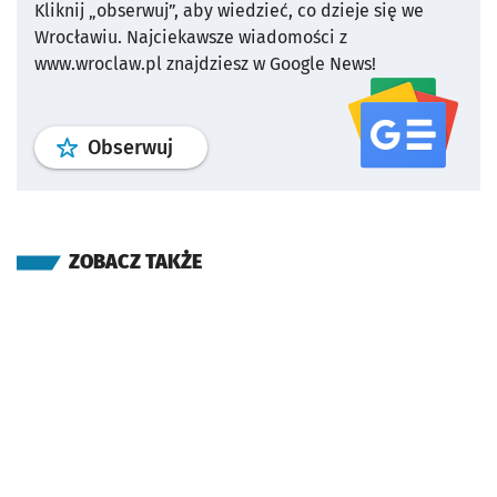
Kliknij „obserwuj”, aby wiedzieć, co dzieje się we
Wrocławiu.
Najciekawsze wiadomości z
www.wroclaw.pl znajdziesz w Google News!
profil
google news
serwisu wroclaw
Obserwuj
ZOBACZ TAKŻE