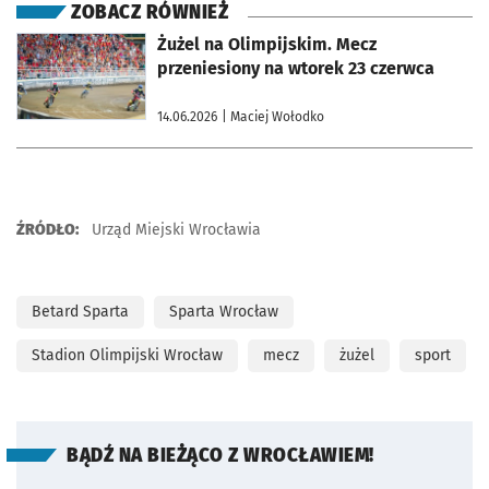
ZOBACZ RÓWNIEŻ
otworzy się w nowej karcie
Żużel na Olimpijskim. Mecz
przeniesiony na wtorek 23 czerwca
14.06.2026
| Maciej Wołodko
ŹRÓDŁO:
Urząd Miejski Wrocławia
Betard Sparta
Sparta Wrocław
Stadion Olimpijski Wrocław
mecz
żużel
sport
BĄDŹ NA BIEŻĄCO Z WROCŁAWIEM!