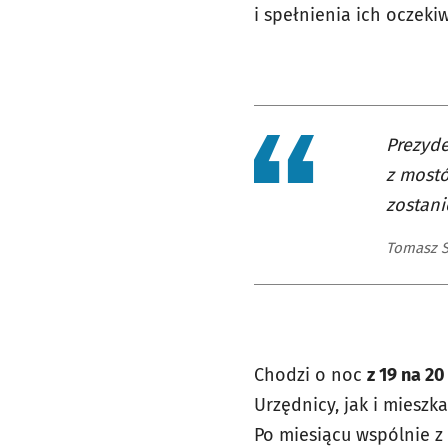
i spełnienia ich oczeki
Prezyde
z mostó
zostani
Tomasz S
Chodzi o noc
z 19 na 20
Urzędnicy, jak i miesz
Po miesiącu wspólnie z