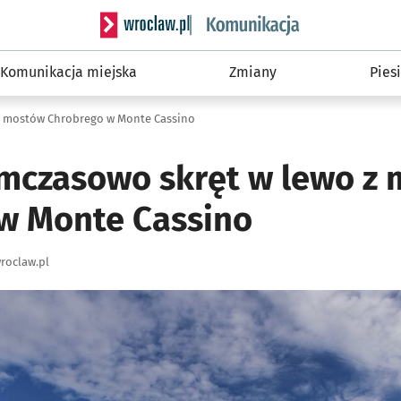
Serwis informacyjny wroclaw.pl podserwis: Ko
Komunikacja miejska
Zmiany
Piesi
z mostów Chrobrego w Monte Cassino
mczasowo skręt w lewo z
w Monte Cassino
roclaw.pl