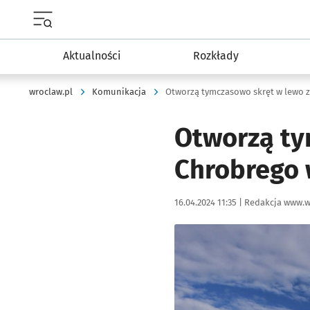
Menu główne portalu wroclaw.pl
Aktualności
Rozkłady
wroclaw.pl
Komunikacja
Otworzą tymczasowo skręt w lewo 
Otworzą ty
Chrobrego 
Data publikacji:
Autor:
16.04.2024 11:35 |
Redakcja www.w
Kliknij, aby powiększyć