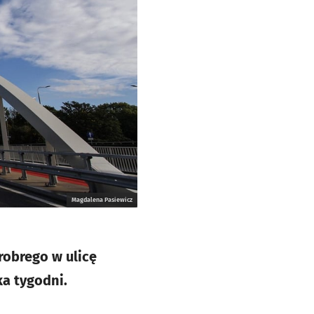
Magdalena Pasiewicz
robrego w ulicę
ka tygodni.