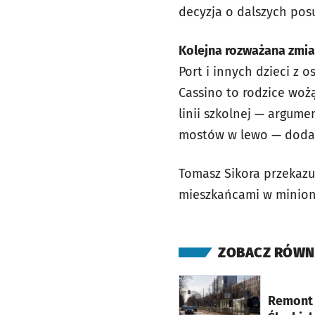
decyzja o dalszych pos
Kolejna rozważana zmi
Port i innych dzieci z 
Cassino to rodzice wożą
linii szkolnej — argum
mostów w lewo — doda
Tomasz Sikora przekazu
mieszkańcami w minioną
ZOBACZ RÓWN
otworzy się w nowej ka
Remont 