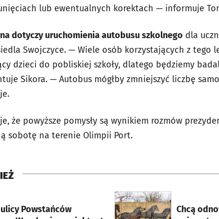
unięciach lub ewentualnych korektach — informuje Tom
ana dotyczy uruchomienia autobusu szkolnego
dla uczn
osiedla Swojczyce. — Wiele osób korzystających z tego
cy dzieci do pobliskiej szkoły, dlatego będziemy bada
entuje Sikora. — Autobus mógłby zmniejszyć liczbę sa
je.
je, że powyższe pomysły są wynikiem rozmów prezyden
 sobotę na terenie Olimpii Port.
IEŻ
rcie
otworzy się w nowej karci
ulicy Powstańców
Chcą odno