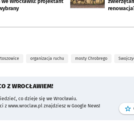
h we Wrocławiu: projektant
zwierzętam
 wybrany
renowacja
rtoszowice
organizacja ruchu
mosty Chrobrego
Swojczy
CO Z WROCŁAWIEM!
wiedzieć, co dzieje się we Wrocławiu.
i z www.wroclaw.pl znajdziesz w Google News!