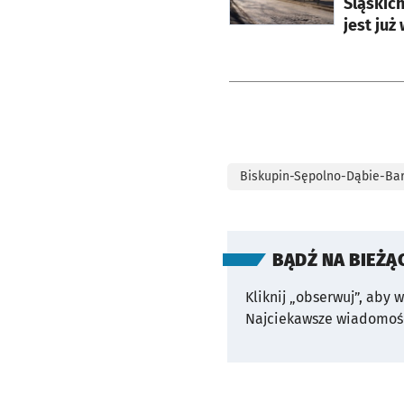
Śląskic
jest już
Biskupin-Sępolno-Dąbie-Ba
BĄDŹ NA BIEŻĄ
Kliknij „obserwuj”, aby 
Najciekawsze wiadomośc