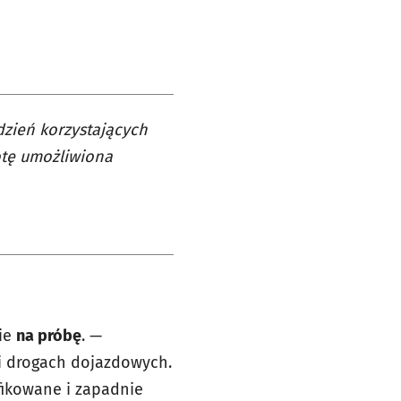
dzień korzystających
otę umożliwiona
zie
na próbę
. —
 i drogach dojazdowych.
fikowane i zapadnie