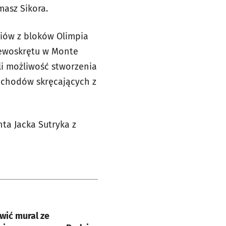
asz Sikora.
iów z bloków Olimpia
 lewoskrętu w Monte
li możliwość stworzenia
mochodów skręcających z
ta Jacka Sutryka z
e
wić mural ze