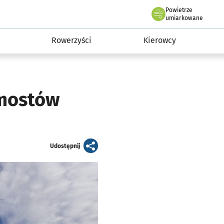
Powietrze
we Wrocławiu
munikacja
umiarkowane
Rowerzyści
Kierowcy
 mostów
artykuł
Udostępnij