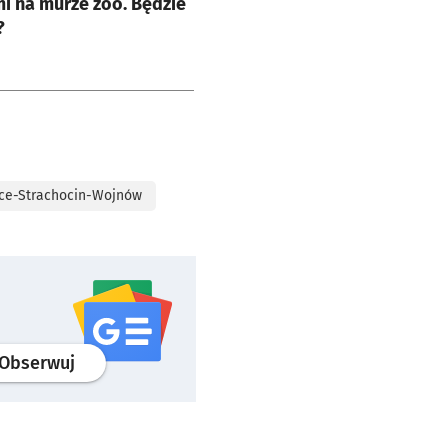
i na murze zoo. Będzie
?
ce-Strachocin-Wojnów
profil
google news
serwisu wroclaw.pl
Obserwuj