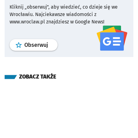
Kliknij „obserwuj”, aby wiedzieć, co dzieje się we
Wrocławiu.
Najciekawsze wiadomości z
www.wroclaw.pl znajdziesz w Google News!
profil
google news
serwisu wroclaw
Obserwuj
ZOBACZ TAKŻE