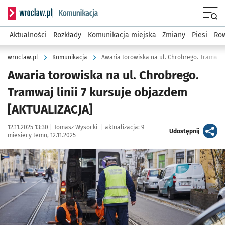
Serwis informacyjny wroclaw.pl podserwis: Komunikacja
Menu
Aktualności
Rozkłady
Komunikacja miejska
Zmiany
Piesi
Row
wroclaw.pl
Komunikacja
Awaria torowiska na ul. Chrobrego. Tramwaj l
Awaria torowiska na ul. Chrobrego.
Tramwaj linii 7 kursuje objazdem
[AKTUALIZACJA]
Data publikacji:
Autor:
12.11.2025 13:30 |
Tomasz Wysocki
|
aktualizacja:
9
artykuł
Udostępnij
miesiecy temu, 12.11.2025
Kliknij, aby zobaczyć galerię