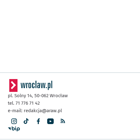
pl. Solny 14,
50-062
Wrocław
tel. 71 776 71 42
e-mail:
redakcja@araw.pl