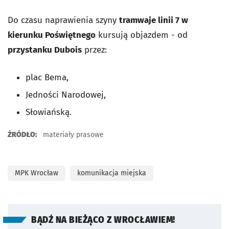
Do czasu naprawienia szyny
tramwaje linii 7 w
kierunku Poświętnego
kursują objazdem - od
przystanku Dubois
przez:
plac Bema,
Jedności Narodowej,
Słowiańską.
ŹRÓDŁO:
materiały prasowe
MPK Wrocław
komunikacja miejska
BĄDŹ NA BIEŻĄCO Z WROCŁAWIEM!