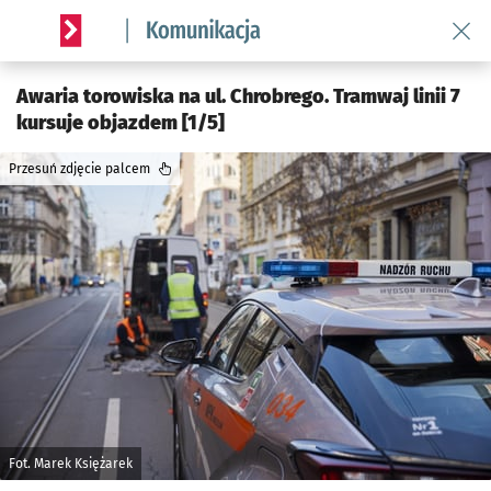
Wróć 
Serwis informacyjny wroclaw.pl podserwis: Komunikacja
Awaria torowiska na ul. Chrobrego. Tramwaj linii 7
kursuje objazdem [1/5]
Przesuń zdjęcie palcem
Fot. Marek Księżarek