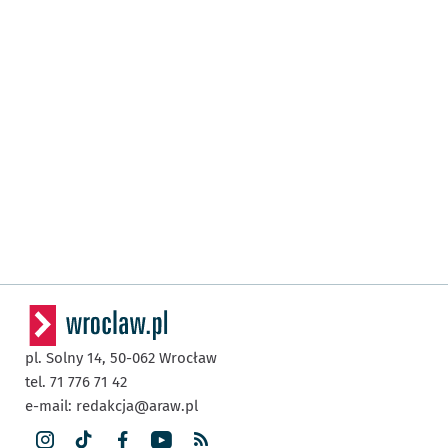
pl. Solny 14,
50-062
Wrocław
tel. 71 776 71 42
e-mail:
redakcja@araw.pl