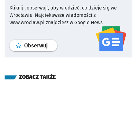
Kliknij „obserwuj”, aby wiedzieć, co dzieje się we
Wrocławiu.
Najciekawsze wiadomości z
www.wroclaw.pl znajdziesz w Google News!
profil
google news
serwisu wroclaw
Obserwuj
ZOBACZ TAKŻE