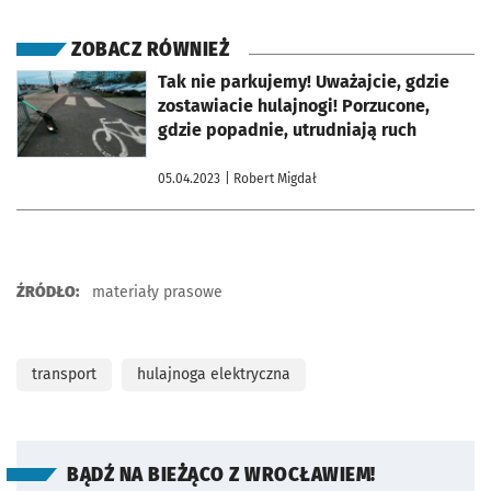
ZOBACZ RÓWNIEŻ
otworzy się w nowej karcie
Tak nie parkujemy! Uważajcie, gdzie
zostawiacie hulajnogi! Porzucone,
gdzie popadnie, utrudniają ruch
05.04.2023
| Robert Migdał
ŹRÓDŁO:
materiały prasowe
transport
hulajnoga elektryczna
BĄDŹ NA BIEŻĄCO Z WROCŁAWIEM!