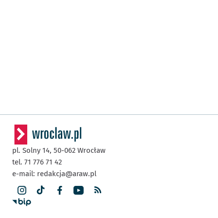
pl. Solny 14,
50-062
Wrocław
tel. 71 776 71 42
e-mail:
redakcja@araw.pl