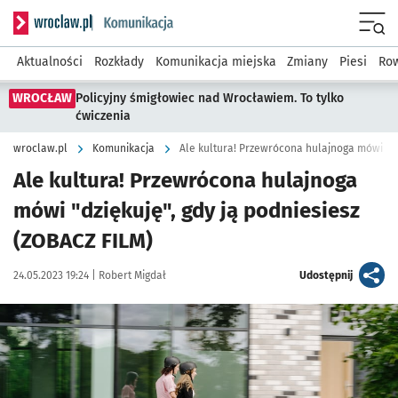
Serwis informacyjny wroclaw.pl podserwis: Komunikacja
Menu
Aktualności
Rozkłady
Komunikacja miejska
Zmiany
Piesi
Row
WROCŁAW
Policyjny śmigłowiec nad Wrocławiem. To tylko
ćwiczenia
wroclaw.pl
Komunikacja
Ale kultura! Przewrócona hulajnoga
mówi "dziękuję", gdy ją podniesiesz
(ZOBACZ FILM)
Data publikacji:
Autor:
artykuł
24.05.2023 19:24 |
Robert Migdał
Udostępnij
Kliknij, aby powiększyć