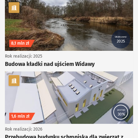
kategoria Rowerowe, Piesze
Ukończono:
2025
Koszt inwestycji
8,1 mln zł
Rok realizacji: 2025
Budowa kładki nad ujściem Widawy
kategoria Infrastruktura
postęp
30%
Koszt inwestycji
1,6 mln zł
Rok realizacji: 2026
Przebudowa budynku schroniska dla zwierząt z