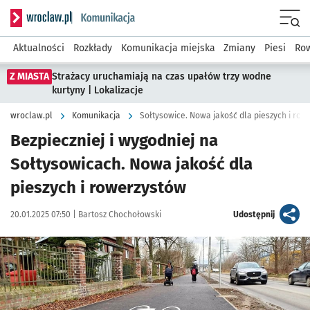
Serwis informacyjny wroclaw.pl podserwis: Komunikacja
Menu
Aktualności
Rozkłady
Komunikacja miejska
Zmiany
Piesi
Row
Z MIASTA
Strażacy uruchamiają na czas upałów trzy wodne
kurtyny | Lokalizacje
wroclaw.pl
Komunikacja
Sołtysowice. Nowa jakość dla pieszych i row
Bezpieczniej i wygodniej na
Sołtysowicach. Nowa jakość dla
pieszych i rowerzystów
Data publikacji:
Autor:
artykuł
20.01.2025 07:50 |
Bartosz Chochołowski
Udostępnij
Kliknij, aby zobaczyć galerię