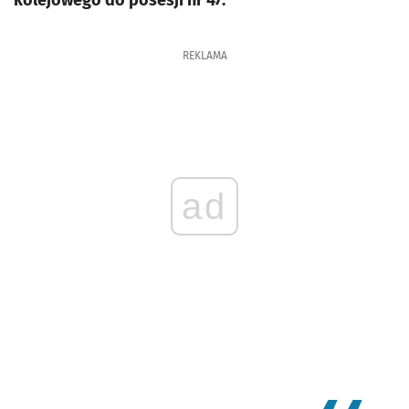
kolejowego do posesji nr 47.
REKLAMA
ad