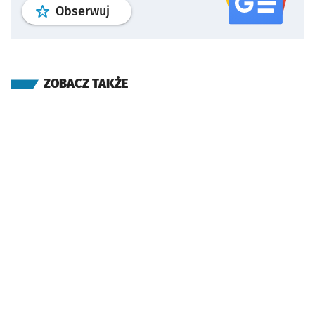
profil
google news
serwisu wroclaw
Obserwuj
ZOBACZ TAKŻE