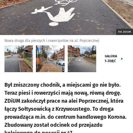
Fot. ZDiUM
Nowa droga dla pieszych i rowerzystów na al. Poprzecznej
GALERIA
5
ZDJĘĆ
Był zniszczony chodnik, a miejscami go nie było.
Teraz piesi i rowerzyści mają nową, równą drogę.
ZDiUM zakończył prace na alei Poprzecznej, która
łączy Sołtysowicką z Krzywoustego. To droga
prowadząca m.in. do centrum handlowego Korona.
Zbudowany został odcinek od przejazdu