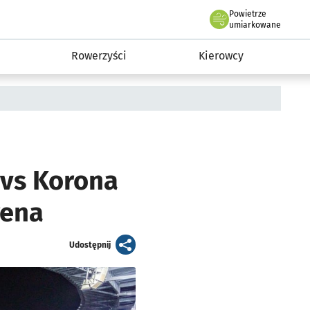
Powietrze
we Wrocławiu
munikacja
umiarkowane
Rowerzyści
Kierowcy
 vs Korona
rena
artykuł
Udostępnij