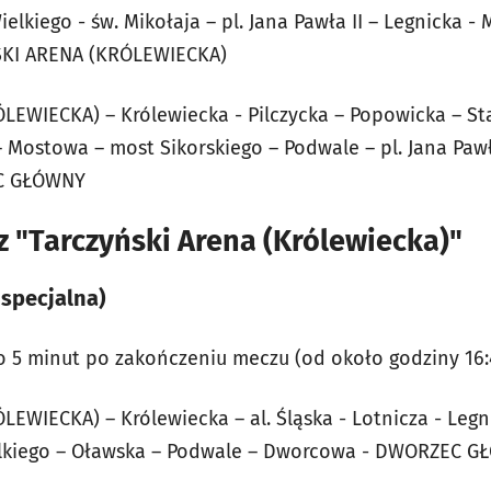
lkiego - św. Mikołaja – pl. Jana Pawła II – Legnicka - M
SKI ARENA (KRÓLEWIECKA)
EWIECKA) – Królewiecka - Pilczycka – Popowicka – St
 Mostowa – most Sikorskiego – Podwale – pl. Jana Pawł
EC GŁÓWNY
 "Tarczyński Arena (Królewiecka)"
 specjalna)
 5 minut po zakończeniu meczu (od około godziny 16:45
WIECKA) – Królewiecka – al. Śląska - Lotnicza - Legnic
elkiego – Oławska – Podwale – Dworcowa - DWORZEC