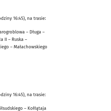
iny 16:45), na trasie:
arogroblowa – Długa –
a II – Ruska –
skiego – Małachowskiego
iny 16:45), na trasie:
iłsudskiego – Kołłątaja