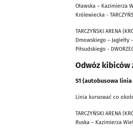
Oławska – Kazimierza Wie
Królewiecka - TARCZYŃ
TARCZYŃSKI ARENA (KRÓL
Dmowskiego – Jagiełły –
Piłsudskiego - DWORZ
Odwóz kibiców z
S1 (autobusowa linia
Linia kursować co około
TARCZYŃSKI ARENA (KRÓLE
Ruska – Kazimierza Wi