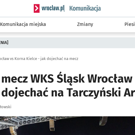
Serwis informacyjny wroclaw.pl podserwis: Ko
Komunikacja miejska
Zmiany
Piesi
ENIA]
ocław vs Korna Kielce - jak dojechać na mecz
a mecz WKS Śląsk Wrocław
k dojechać na Tarczyński A
łowski