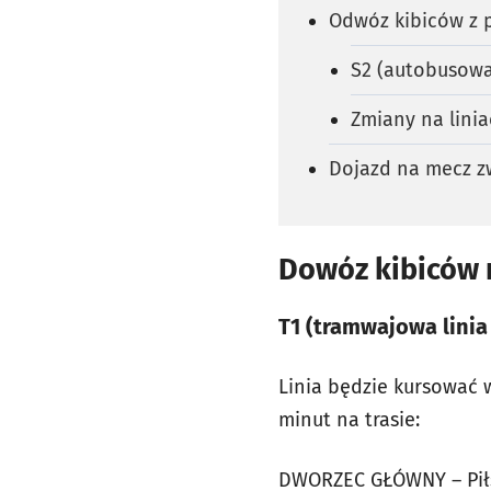
Odwóz kibiców z p
S2 (autobusowa 
Zmiany na lini
Dojazd na mecz z
Dowóz kibiców 
T1 (tramwajowa linia
Linia będzie kursować 
minut na trasie:
DWORZEC GŁÓWNY – Piłsu