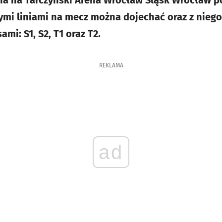
nia na Tarczyński Arena Wrocław Śląsk Wrocław 
nymi liniami na mecz można dojechać oraz z nie
mi: S1, S2, T1 oraz T2.
REKLAMA
ad