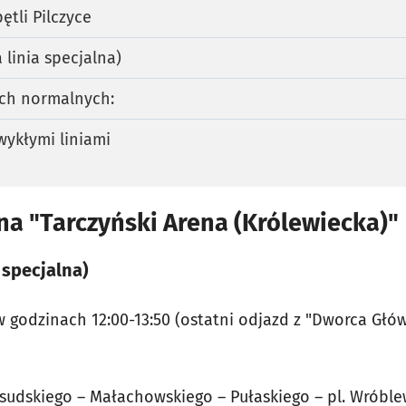
ętli Pilczyce
linia specjalna)
ach normalnych:
wykłymi liniami
na "Tarczyński Arena (Królewiecka)"
 specjalna)
w godzinach 12:00-13:50 (ostatni odjazd z "Dworca Głó
dskiego – Małachowskiego – Pułaskiego – pl. Wróblew