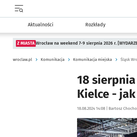
Menu główne portalu wroclaw.pl
Aktualności
Rozkłady
Z MIASTA
Wrocław na weekend 7-9 sierpnia 2026 r. [WYDARZ
wroclaw.pl
Komunikacja
Komunikacja miejska
Śląsk Wr
18 sierpni
Kielce - ja
Data publikacji:
Autor:
18.08.2024 14:08 |
Bartosz Chocho
Kliknij, aby powiększyć