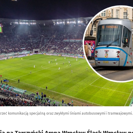
zeć komunikacją specjalną oraz zwykłymi liniami autobusowymi i tramwajowymi. N