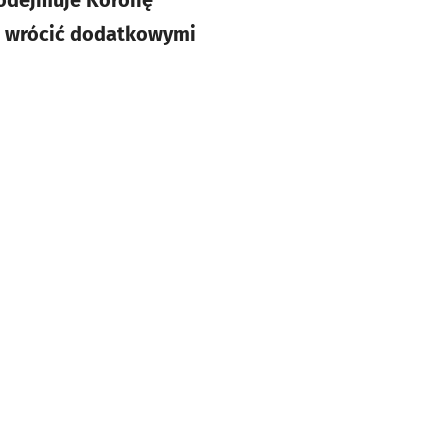
podejmuje Koronę
go wrócić dodatkowymi