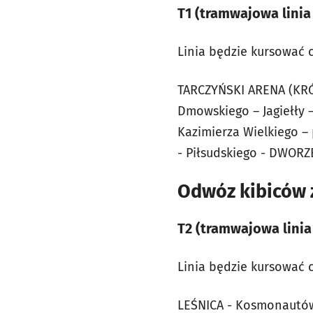
T1 (tramwajowa linia
Linia będzie kursować 
TARCZYŃSKI ARENA (KRÓL
Dmowskiego – Jagiełły –
Kazimierza Wielkiego –
- Piłsudskiego - DWOR
Odwóz kibiców z
T2 (tramwajowa linia
Linia będzie kursować c
LEŚNICA - Kosmonautów -