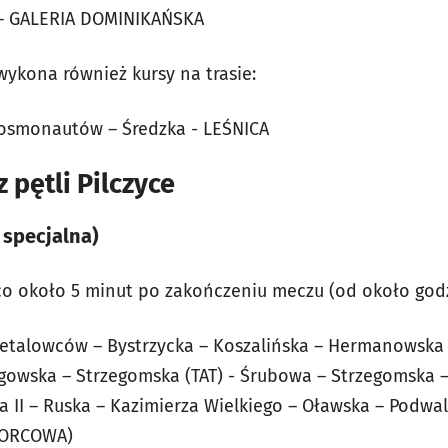
a – GALERIA DOMINIKAŃSKA
 wykona również kursy na trasie:
Kosmonautów – Średzka - LEŚNICA
 pętli Pilczyce
 specjalna)
co około 5 minut po zakończeniu meczu (od około godzin
Metalowców – Bystrzycka – Koszalińska – Hermanowska 
gowska – Strzegomska (TAT) - Śrubowa – Strzegomska – 
ła II – Ruska – Kazimierza Wielkiego – Oławska – Podw
ORCOWA)