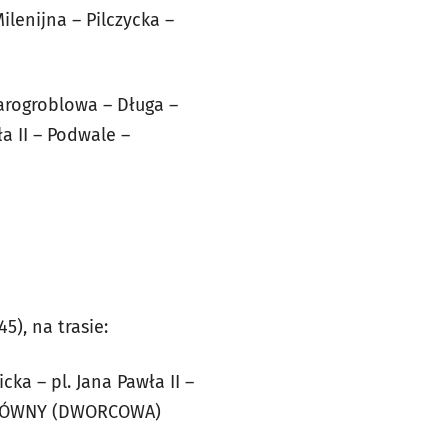
ilenijna – Pilczycka –
arogroblowa – Długa –
a II – Podwale –
), na trasie:
ka – pl. Jana Pawła II –
 GŁÓWNY (DWORCOWA)