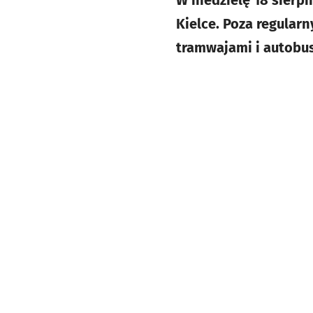
W niedzielę 18 sierp
Kielce. Poza regular
tramwajami i autobusa