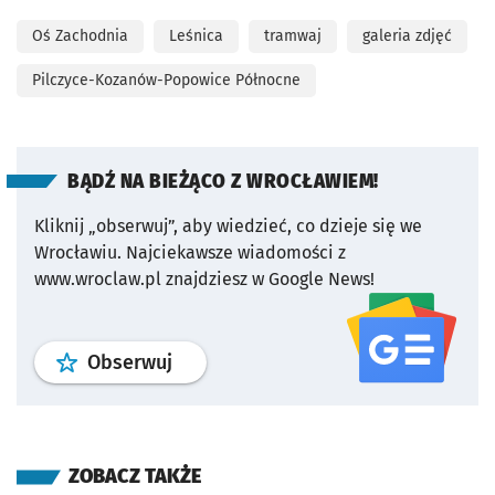
Oś Zachodnia
Leśnica
tramwaj
galeria zdjęć
Pilczyce-Kozanów-Popowice Północne
BĄDŹ NA BIEŻĄCO Z WROCŁAWIEM!
Kliknij „obserwuj”, aby wiedzieć, co dzieje się we
Wrocławiu.
Najciekawsze wiadomości z
www.wroclaw.pl znajdziesz w Google News!
profil
google news
serwisu wroclaw
Obserwuj
ZOBACZ TAKŻE