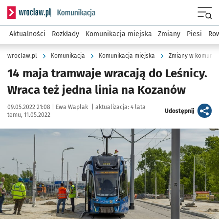
Serwis informacyjny wroclaw.pl podserwis: Komunikacja
Menu
Aktualności
Rozkłady
Komunikacja miejska
Zmiany
Piesi
Row
wroclaw.pl
Komunikacja
Komunikacja miejska
Zmiany w komunika
14 maja tramwaje wracają do Leśnicy.
Wraca też jedna linia na Kozanów
Data publikacji:
Autor:
09.05.2022 21:08 |
Ewa Waplak
|
aktualizacja:
4 lata
artykuł
Udostępnij
temu, 11.05.2022
Kliknij, aby zobaczyć galerię
Kliknij, aby powiększyć