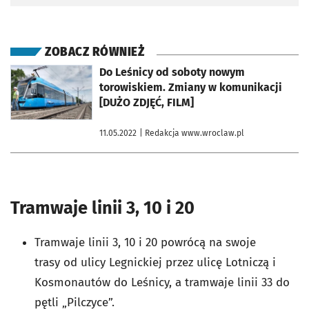
ZOBACZ RÓWNIEŻ
otworzy się w nowej karcie
Do Leśnicy od soboty nowym
torowiskiem. Zmiany w komunikacji
[DUŻO ZDJĘĆ, FILM]
11.05.2022
| Redakcja www.wroclaw.pl
Tramwaje linii 3, 10 i 20
Tramwaje linii 3, 10 i 20 powrócą na swoje
trasy od ulicy Legnickiej przez ulicę Lotniczą i
Kosmonautów do Leśnicy, a tramwaje linii 33 do
pętli „Pilczyce”.