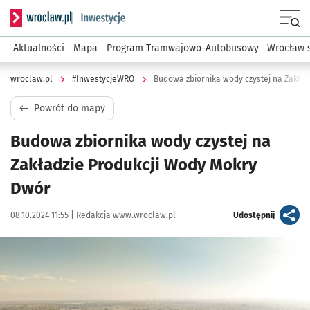
Serwis informacyjny wroclaw.pl podserwis: #InwestycjeWRO 
Menu
Aktualności
Mapa
Program Tramwajowo-Autobusowy
Wrocław 
wroclaw.pl
#InwestycjeWRO
Budowa zbiornika wody czystej na Zakła
Powrót do mapy
Budowa zbiornika wody czystej na
Zakładzie Produkcji Wody Mokry
Dwór
Data publikacji:
Autor:
artykuł
08.10.2024 11:55 |
Redakcja www.wroclaw.pl
Udostępnij
Kliknij, aby powiększyć