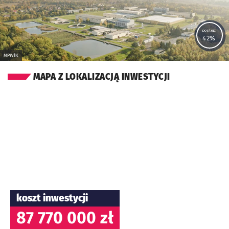
postęp:
42%
MPWiK
MAPA Z LOKALIZACJĄ INWESTYCJI
koszt inwestycji
87 770 000 zł