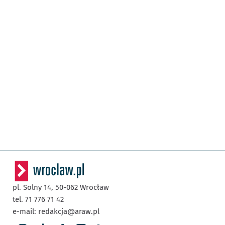
pl. Solny 14,
50-062
Wrocław
tel. 71 776 71 42
e-mail:
redakcja@araw.pl