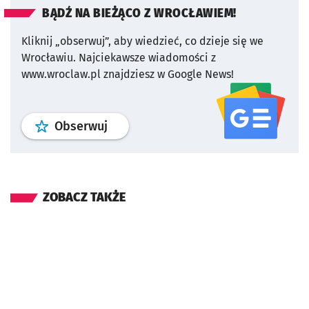
BĄDŹ NA BIEŻĄCO Z WROCŁAWIEM!
Kliknij „obserwuj”, aby wiedzieć, co dzieje się we
Wrocławiu.
Najciekawsze wiadomości z
www.wroclaw.pl znajdziesz w Google News!
profil
google news
serwisu wroclaw
Obserwuj
ZOBACZ TAKŻE