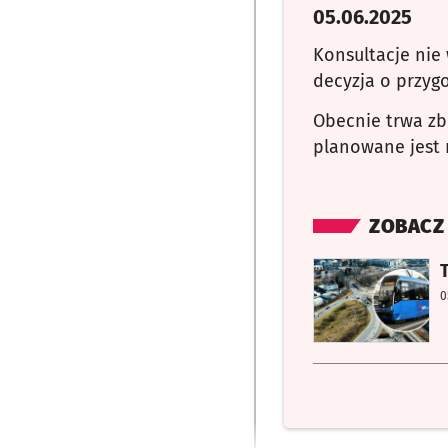
05.06.2025
Konsultacje nie
decyzja o przyg
Obecnie trwa zb
planowane jest n
ZOBACZ
otworzy się w nowej karc
T
0