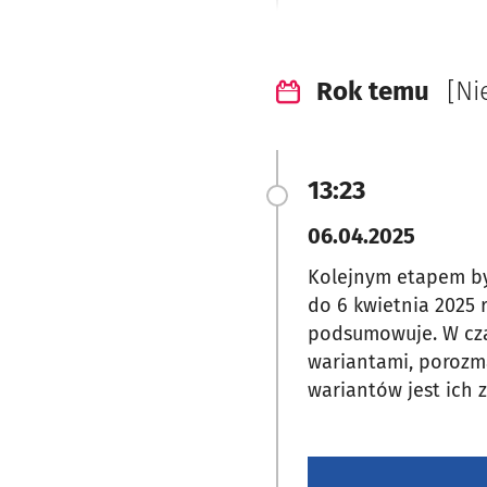
Rok temu
[Ni
13:23
06.04.2025
Kolejnym etapem by
do 6 kwietnia 2025 
podsumowuje. W cza
wariantami, porozma
wariantów jest ich 