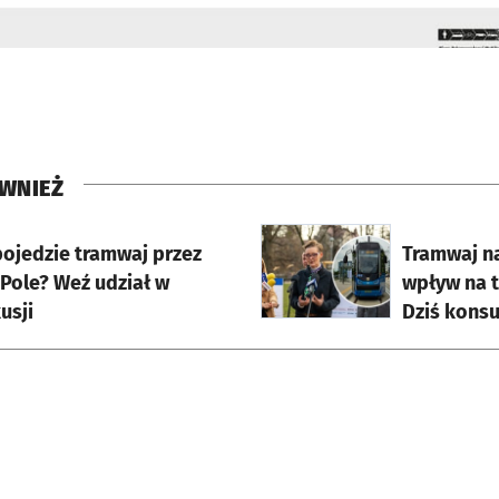
WNIEŻ
 karcie
otworzy się w nowej karci
pojedzie tramwaj przez
Tramwaj na
 Pole? Weź udział w
wpływ na t
usji
Dziś konsu