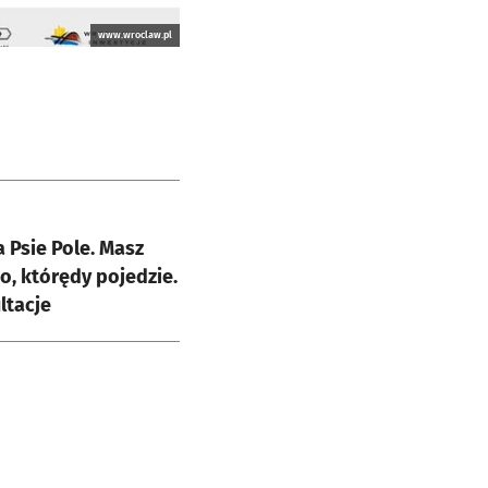
www.wroclaw.pl
e
 Psie Pole. Masz
o, którędy pojedzie.
ltacje