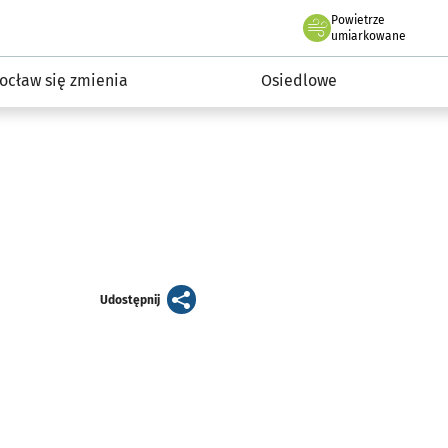
Powietrze
we Wrocławiu
InwestycjeWRO - miejskie inwestycje 2019-2032
umiarkowane
ocław się zmienia
Osiedlowe
artykuł
Udostępnij