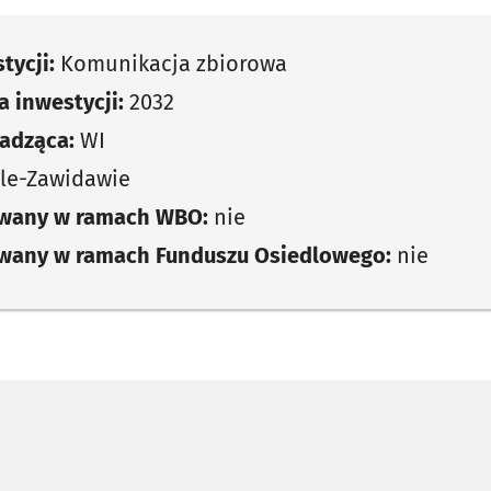
tycji:
Komunikacja zbiorowa
 inwestycji:
2032
adząca:
WI
le-Zawidawie
owany w ramach WBO:
nie
owany w ramach Funduszu Osiedlowego:
nie