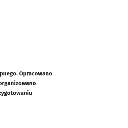
stępnego. Opracowano
Zorganizowano
rzygotowaniu