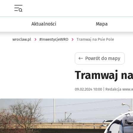
Menu główne portalu wroclaw.pl
Aktualności
Mapa
wroclaw.pl
#InwestycjeWRO
Tramwaj na Psie Pole
Powrót do mapy
Tramwaj na
Data publikacji:
Autor:
09.02.2024 10:00 |
Redakcja www.w
Kliknij, aby powiększyć