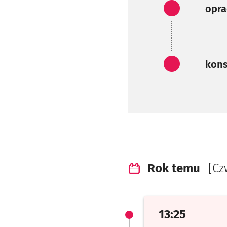
Zadani
opra
Zadani
kons
Rok temu
[Cz
13:25