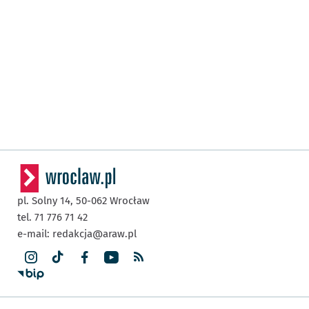
pl. Solny 14,
50-062
Wrocław
tel. 71 776 71 42
e-mail:
redakcja@araw.pl