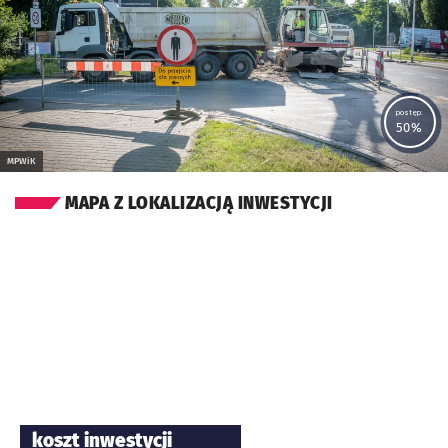
postęp:
50%
MPWiK
MAPA Z LOKALIZACJĄ INWESTYCJI
koszt inwestycji