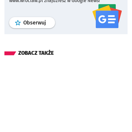
www.wroclaw.pl znajdziesz w Google News!
profil
google news
serwisu wroclaw
Obserwuj
ZOBACZ TAKŻE