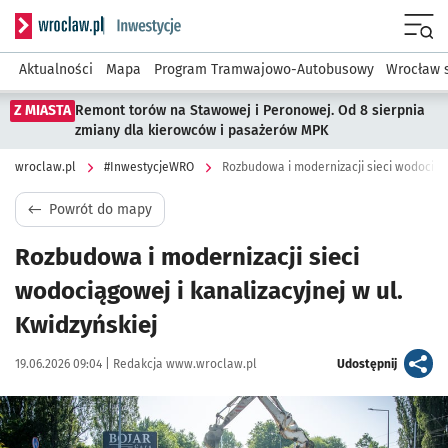
Serwis informacyjny wroclaw.pl podserwis: #InwestycjeWRO 
Menu
Aktualności
Mapa
Program Tramwajowo-Autobusowy
Wrocław 
Z MIASTA
Remont torów na Stawowej i Peronowej. Od 8 sierpnia
zmiany dla kierowców i pasażerów MPK
wroclaw.pl
#InwestycjeWRO
Rozbudowa i modernizacji sieci wodociągo
Powrót do mapy
Rozbudowa i modernizacji sieci
wodociągowej i kanalizacyjnej w ul.
Kwidzyńskiej
Data publikacji:
Autor:
artykuł
19.06.2026 09:04 |
Redakcja www.wroclaw.pl
Udostępnij
Kliknij, aby powiększyć