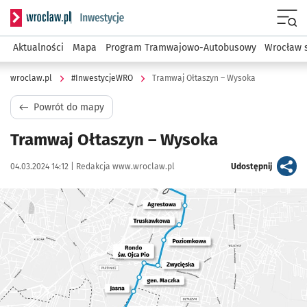
Serwis informacyjny wroclaw.pl podserwis: #InwestycjeWRO 
Menu
Aktualności
Mapa
Program Tramwajowo-Autobusowy
Wrocław 
wroclaw.pl
#InwestycjeWRO
Tramwaj Ołtaszyn – Wysoka
Powrót do mapy
Tramwaj Ołtaszyn – Wysoka
Data publikacji:
Autor:
artykuł
04.03.2024 14:12 |
Redakcja www.wroclaw.pl
Udostępnij
Kliknij, aby powiększyć