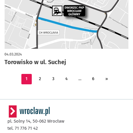
04.03.2024
Torowisko w ul. Suchej
1
2
3
4
…
6
»
pl. Solny 14,
50-062
Wrocław
tel. 71 776 71 42