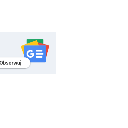
profil
google news
serwisu wroclaw.pl
Obserwuj