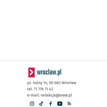
pl. Solny 14,
50-062
Wrocław
tel. 71 776 71 42
e-mail:
redakcja@araw.pl