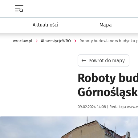
Menu główne portalu wroclaw.pl
Aktualności
Mapa
wroclaw.pl
#InwestycjeWRO
Roboty budowlane w budynku prz
Powrót do mapy
Roboty bud
Górnośląsk
Data publikacji:
Autor:
09.02.2024 14:08 |
Redakcja www.w
Kliknij, aby powiększyć