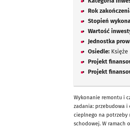
Kategoria inwes
Rok zakończenia
Stopień wykona
Wartość inwesty
Jednostka prow
Osiedle:
Księże
Projekt finans
Projekt finans
Wykonanie remontu i 
zadania: przebudowa i
cieplnego na potrzeby 
schodowej. W ramach op