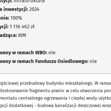
tycji:
Infrastruktura
 inwestycji:
2024
nia:
100%
cji:
1 116 462 zł
adząca:
WM
owany w ramach WBO:
nie
owany w ramach Funduszu Osiedlowego:
nie
częściowej przebudowy budynku mieszkalnego. W ram
 dostosowanie fragmentu piwnic w celu utworzenia po
montażu centralnego ogrzewania i ciepłej wody użytko
cji dodatkowej - budowa kanalizacji deszczowej wraz