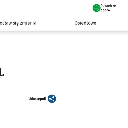
Powietrze
we Wrocławiu
InwestycjeWRO - miejskie inwestycje 2019-2032
dobre
ocław się zmienia
Osiedlowe
.
artykuł
Udostępnij