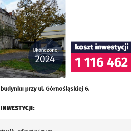
koszt inwestycji
Ukończono:
2024
1 116 462 
udynku przy ul. Górnośląskiej 6.
 INWESTYCJI: