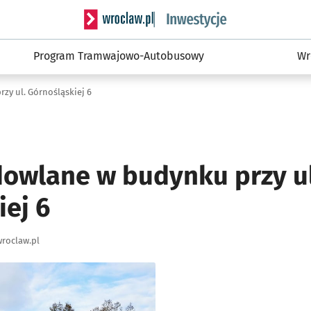
Serwis informacyjny wroclaw.pl podserwis: #
Program Tramwajowo-Autobusowy
Wr
y ul. Górnośląskiej 6
owlane w budynku przy ul
iej 6
roclaw.pl