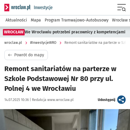
Serwis informacyjny wroclaw.pl podserwis: #InwestycjeWRO 
Menu
Aktualności
Mapa
Program Tramwajowo-Autobusowy
Wrocław 
WROCŁAW
We Wrocławiu potrzebni pracownicy z kompetencjami
wroclaw.pl
#InwestycjeWRO
Powrót do mapy
Remont sanitariatów na parterze w
Szkole Podstawowej Nr 80 przy ul.
Polnej 4 we Wrocławiu
Data publikacji:
Autor:
artykuł
14.07.2025 10:36 |
Redakcja www.wroclaw.pl
Udostępnij
Kliknij, aby powiększyć