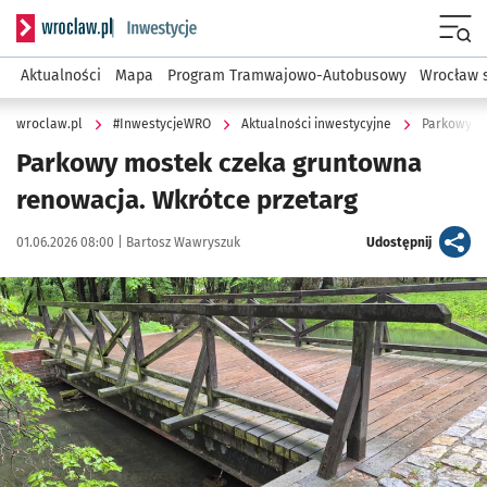
Serwis informacyjny wroclaw.pl podserwis: #InwestycjeWRO 
Menu
Aktualności
Mapa
Program Tramwajowo-Autobusowy
Wrocław 
wroclaw.pl
#InwestycjeWRO
Aktualności inwestycyjne
Parkowy mo
Parkowy mostek czeka gruntowna
renowacja. Wkrótce przetarg
Data publikacji:
Autor:
artykuł
01.06.2026 08:00 |
Bartosz Wawryszuk
Udostępnij
Kliknij, aby powiększyć