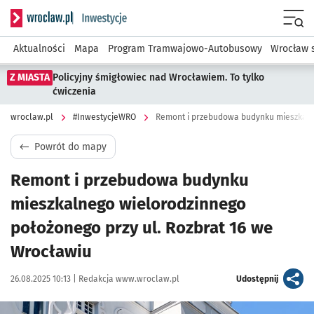
Serwis informacyjny wroclaw.pl podserwis: #InwestycjeWRO 
Menu
Aktualności
Mapa
Program Tramwajowo-Autobusowy
Wrocław 
Z MIASTA
Policyjny śmigłowiec nad Wrocławiem. To tylko
ćwiczenia
wroclaw.pl
#InwestycjeWRO
Powrót do mapy
Remont i przebudowa budynku
mieszkalnego wielorodzinnego
położonego przy ul. Rozbrat 16 we
Wrocławiu
Data publikacji:
Autor:
artykuł
26.08.2025 10:13 |
Redakcja www.wroclaw.pl
Udostępnij
Kliknij, aby powiększyć