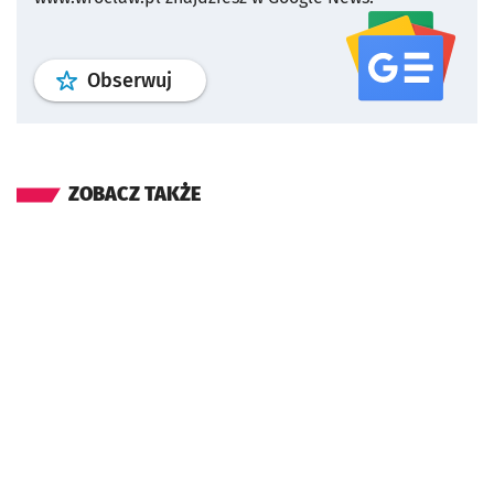
profil
google news
serwisu wroclaw
Obserwuj
ZOBACZ TAKŻE