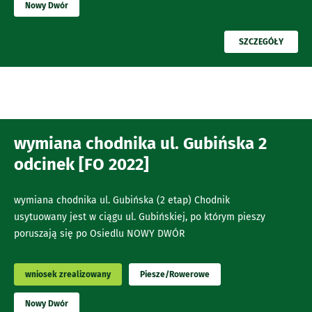
Nowy Dwór
PRZECZYTAJ
SZCZEGÓŁY
wymiana chodnika ul. Gubińska 2
odcinek [FO 2022]
wymiana chodnika ul. Gubińska (2 etap) Chodnik
usytuowany jest w ciągu ul. Gubińskiej, po którym pieszy
poruszają się po Osiedlu NOWY DWÓR
wniosek zrealizowany
Piesze/Rowerowe
Nowy Dwór