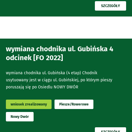
PRZECZYTAJ
SZCZEGÓŁY
wymiana chodnika ul. Gubińska 4
odcinek [FO 2022]
wymiana chodnika ul. Gubińska (4 etap) Chodnik
usytuowany jest w ciągu ul. Gubińskiej, po którym pieszy
poruszają się po Osiedlu NOWY DWÓR
wniosek zrealizowany
Piesze/Rowerowe
Nowy Dwór
PRZECZYTAJ