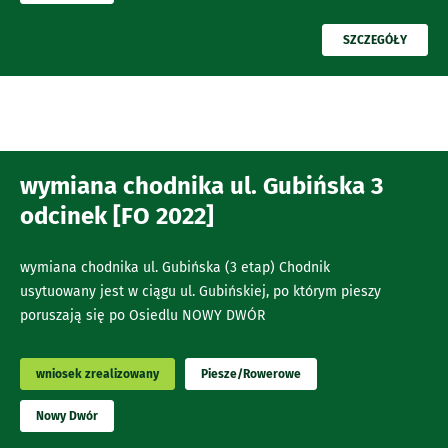
PRZECZYTAJ
SZCZEGÓŁY
wymiana chodnika ul. Gubińska 3
odcinek [FO 2022]
wymiana chodnika ul. Gubińska (3 etap) Chodnik
usytuowany jest w ciągu ul. Gubińskiej, po którym pieszy
poruszają się po Osiedlu NOWY DWÓR
wniosek zrealizowany
Piesze/Rowerowe
Nowy Dwór