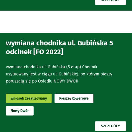
SZCZEGÓŁY
wymiana chodnika ul. Gubińska 5
odcinek [FO 2022]
wymiana chodnika ul. Gubińska (5 etap) Chodnik
usytuowany jest w ciągu ul. Gubińskiej, po którym pieszy
poruszają się po Osiedlu NOWY DWÓR
wniosek zrealizowany
Piesze/Rowerowe
Nowy Dwór
PRZECZYTAJ
SZCZEGÓŁY