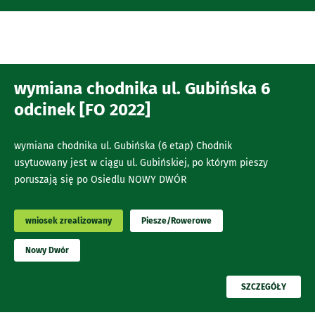
wymiana chodnika ul. Gubińska 6
odcinek [FO 2022]
wymiana chodnika ul. Gubińska (6 etap) Chodnik
usytuowany jest w ciągu ul. Gubińskiej, po którym pieszy
poruszają się po Osiedlu NOWY DWÓR
wniosek zrealizowany
Piesze/Rowerowe
Nowy Dwór
PRZECZYTAJ
SZCZEGÓŁY