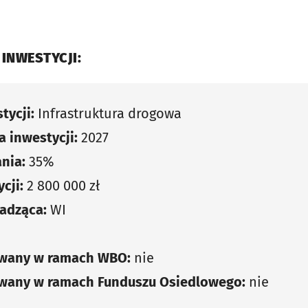
 INWESTYCJI:
tycji:
Infrastruktura drogowa
 inwestycji:
2027
nia:
35%
cji:
2 800 000 zł
adząca:
WI
owany w ramach WBO:
nie
owany w ramach Funduszu Osiedlowego:
nie