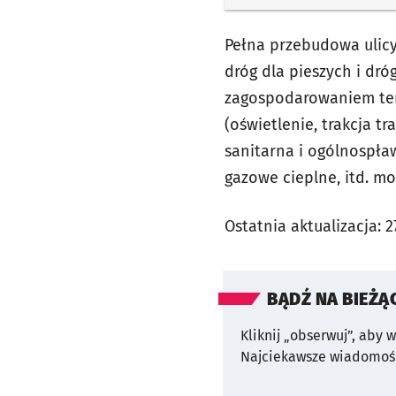
Pełna przebudowa ulic
dróg dla pieszych i dr
zagospodarowaniem ter
(oświetlenie, trakcja t
sanitarna i ogólnospław
gazowe cieplne, itd. mo
Ostatnia aktualizacja:
2
BĄDŹ NA BIEŻĄ
Kliknij „obserwuj”, aby 
Najciekawsze wiadomośc