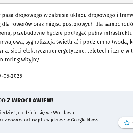
y pasa drogowego w zakresie układu drogowego i tra
óg dla rowerów oraz miejsc postojowych dla samochod
enu, przebudowie będzie podlegać pełna infrastruktu
ramwajowa, sygnalizacja świetlna) i podziemna (woda, 
na, sieci elektrycznoenergetyczne, teletechniczne w t
nitoring wizyjny.
7-05-2026
CO Z WROCŁAWIEM!
wiedzieć, co dzieje się we Wrocławiu.
i z www.wroclaw.pl znajdziesz w Google News!