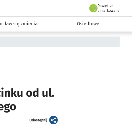
Powietrze
we Wrocławiu
InwestycjeWRO - miejskie inwestycje 2019-2032
umiarkowane
ocław się zmienia
Osiedlowe
inku od ul.
ego
artykuł
Udostępnij