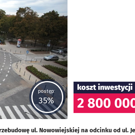
koszt inwestycji
postęp:
2 800 000
35%
rzebudowę ul. Nowowiejskiej na odcinku od ul. 