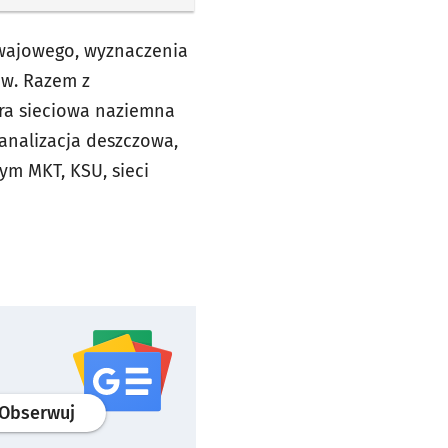
mwajowego, wyznaczenia
ów. Razem z
ra sieciowa naziemna
kanalizacja deszczowa,
ym MKT, KSU, sieci
profil
google news
serwisu wroclaw.pl
Obserwuj