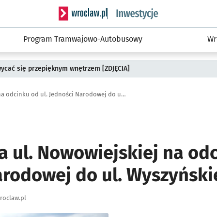
Serwis informacyjny wroclaw.pl podserwis: #
Program Tramwajowo-Autobusowy
Wr
wycać się przepięknym wnętrzem [ZDJĘCIA]
Przebudowa ul. Nowowiejskiej na odcinku od ul. Jedności Narodowej do ul. Wyszyńskiego
 ul. Nowowiejskiej na odc
arodowej do ul. Wyszyński
roclaw.pl