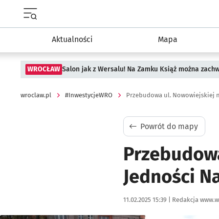
Menu główne portalu wroclaw.pl
Aktualności
Mapa
WROCŁAW
Salon jak z Wersalu! Na Zamku Książ można zach
wroclaw.pl
#InwestycjeWRO
Powrót do mapy
Przebudowa
Jedności N
Data publikacji:
Autor:
11.02.2025 15:39 |
Redakcja www.w