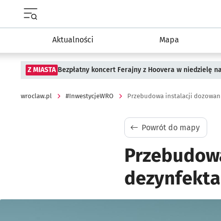
Menu główne portalu wroclaw.pl
Aktualności
Mapa
Z MIASTA
Bezpłatny koncert Ferajny z Hoovera w niedzielę n
wroclaw.pl
#InwestycjeWRO
Przebudowa instalacji dozowani
Powrót do mapy
Przebudowa
dezynfektan
Kliknij, aby powiększyć