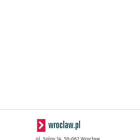
pl. Solny 14,
50-062
Wrocław