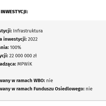
 INWESTYCJI:
tycji:
Infrastruktura
 inwestycji:
2022
nia:
100%
cji:
22 000 000 zł
adząca:
MPWiK
owany w ramach WBO:
nie
owany w ramach Funduszu Osiedlowego:
nie