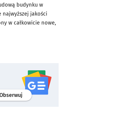
ebudową budynku w
 najwyższej jakości
ony w całkowicie nowe,
profil
google news
serwisu wroclaw.pl
Obserwuj