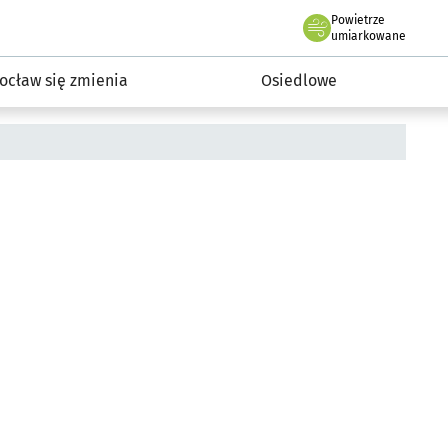
Powietrze
we Wrocławiu
InwestycjeWRO - miejskie inwestycje 2019-2032
umiarkowane
ocław się zmienia
Osiedlowe