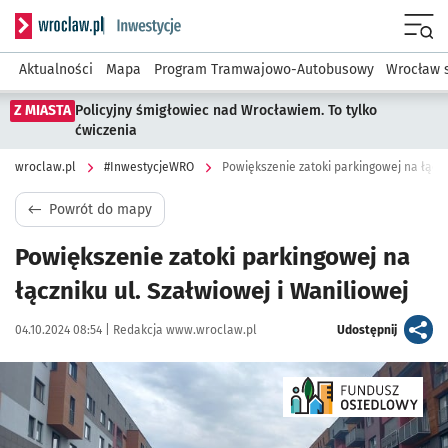
Serwis informacyjny wroclaw.pl podserwis: #InwestycjeWRO 
Menu
Aktualności
Mapa
Program Tramwajowo-Autobusowy
Wrocław 
Z MIASTA
Policyjny śmigłowiec nad Wrocławiem. To tylko
ćwiczenia
wroclaw.pl
#InwestycjeWRO
Powiększenie zatoki parkingowej na łączn
Powrót do mapy
Powiększenie zatoki parkingowej na
łączniku ul. Szałwiowej i Waniliowej
Data publikacji:
Autor:
artykuł
04.10.2024 08:54 |
Redakcja www.wroclaw.pl
Udostępnij
Kliknij, aby powiększyć