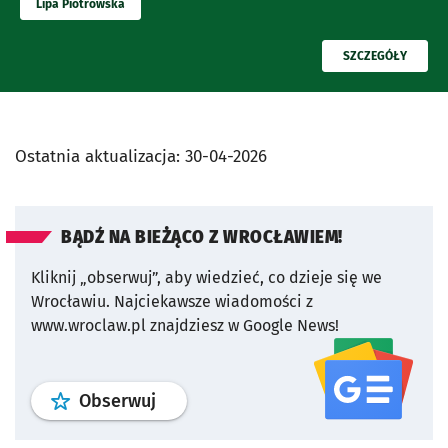
Lipa Piotrowska
PRZECZYTAJ
SZCZEGÓŁY
Ostatnia aktualizacja:
30-04-2026
BĄDŹ NA BIEŻĄCO Z WROCŁAWIEM!
Kliknij „obserwuj”, aby wiedzieć, co dzieje się we
Wrocławiu.
Najciekawsze wiadomości z
www.wroclaw.pl znajdziesz w Google News!
profil
google news
serwisu wroclaw
Obserwuj