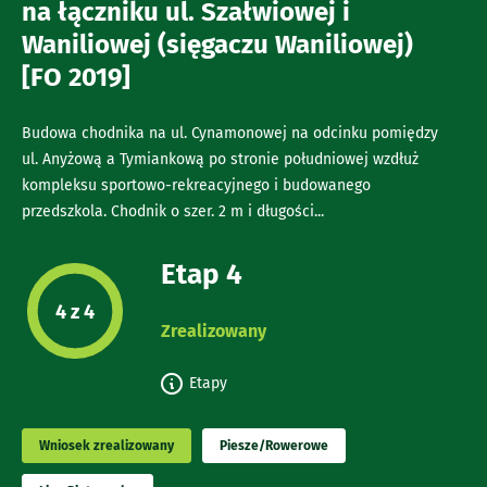
na łączniku ul. Szałwiowej i
Waniliowej (sięgaczu Waniliowej)
[FO 2019]
Budowa chodnika na ul. Cynamonowej na odcinku pomiędzy
ul. Anyżową a Tymiankową po stronie południowej wzdłuż
kompleksu sportowo-rekreacyjnego i budowanego
przedszkola. Chodnik o szer. 2 m i długości...
Etap 4
Etap projektu:
4 z 4
Zrealizowany
Etapy
Wniosek zrealizowany
Piesze/Rowerowe