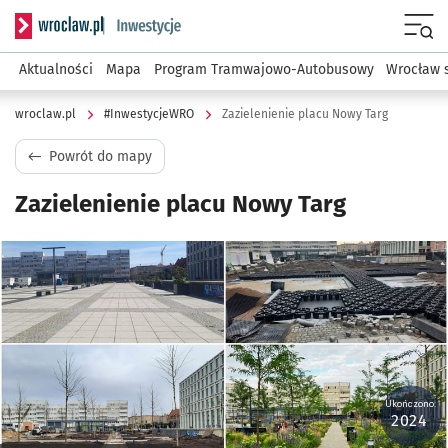
Serwis informacyjny wroclaw.pl podserwis: #InwestycjeWRO 
Menu
Aktualności
Mapa
Program Tramwajowo-Autobusowy
Wrocław 
wroclaw.pl
#InwestycjeWRO
Zazielenienie placu Nowy Targ
Powrót do mapy
Zazielenienie placu Nowy Targ
Kliknij, aby powiększyć
Ukończono:
2024