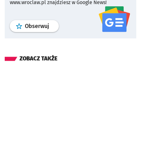
www.wroclaw.pl znajdziesz w Google News!
profil
google news
serwisu wroclaw
Obserwuj
ZOBACZ TAKŻE