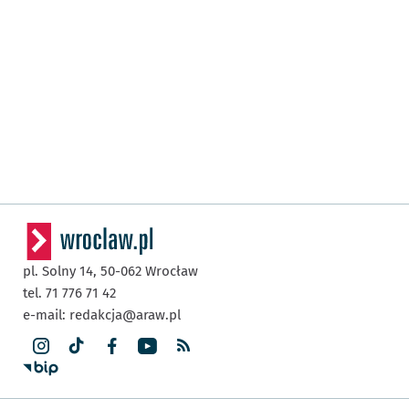
pl. Solny 14,
50-062
Wrocław
tel. 71 776 71 42
e-mail:
redakcja@araw.pl