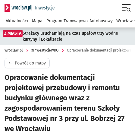
Serwis informacyjny wroclaw.pl podserwis: #InwestycjeWRO 
Menu
Aktualności
Mapa
Program Tramwajowo-Autobusowy
Wrocław 
Z MIASTA
Strażacy uruchamiają na czas upałów trzy wodne
kurtyny | Lokalizacje
wroclaw.pl
#InwestycjeWRO
Powrót do mapy
Opracowanie dokumentacji
projektowej przebudowy i remontu
budynku głównego wraz z
zagospodarowaniem terenu Szkoły
Podstawowej nr 3 przy ul. Bobrzej 27
we Wrocławiu