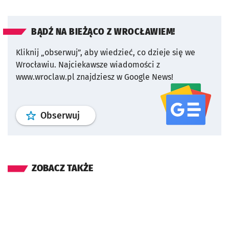
BĄDŹ NA BIEŻĄCO Z WROCŁAWIEM!
Kliknij „obserwuj”, aby wiedzieć, co dzieje się we
Wrocławiu.
Najciekawsze wiadomości z
www.wroclaw.pl znajdziesz w Google News!
profil
google news
serwisu wroclaw
Obserwuj
ZOBACZ TAKŻE