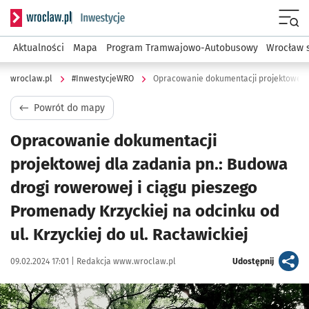
Serwis informacyjny wroclaw.pl podserwis: #InwestycjeWRO 
Menu
Aktualności
Mapa
Program Tramwajowo-Autobusowy
Wrocław 
wroclaw.pl
#InwestycjeWRO
Powrót do mapy
Opracowanie dokumentacji
projektowej dla zadania pn.: Budowa
drogi rowerowej i ciągu pieszego
Promenady Krzyckiej na odcinku od
ul. Krzyckiej do ul. Racławickiej
Data publikacji:
Autor:
artykuł
09.02.2024 17:01 |
Redakcja www.wroclaw.pl
Udostępnij
Kliknij, aby powiększyć