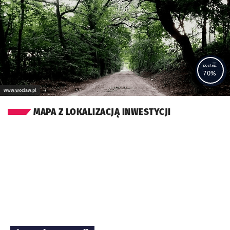
postęp:
70%
www.woclaw.pl
MAPA Z LOKALIZACJĄ INWESTYCJI