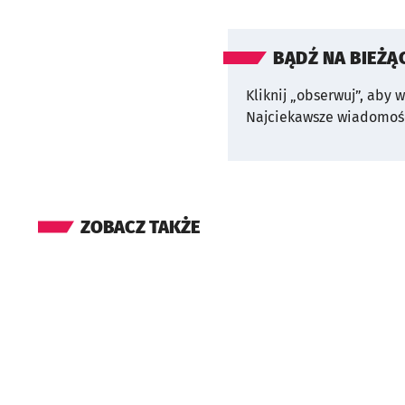
BĄDŹ NA BIEŻĄ
Kliknij „obserwuj”, aby 
Najciekawsze wiadomośc
ZOBACZ TAKŻE