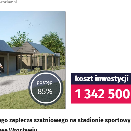
roclaw.pl
koszt inwestycji
postęp:
1 342 500
85%
o zaplecza szatniowego na stadionie sportow
 we Wrocławiu.