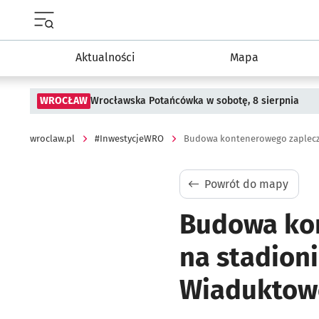
Menu główne portalu wroclaw.pl
Aktualności
Mapa
WROCŁAW
Wrocławska Potańcówka w sobotę, 8 sierpnia
wroclaw.pl
#InwestycjeWRO
Powrót do mapy
Budowa kon
na stadion
Wiaduktow