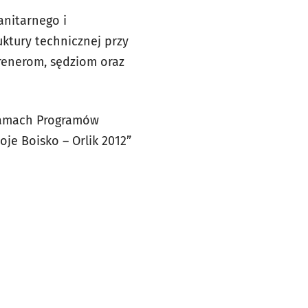
nitarnego i
ktury technicznej przy
trenerom, sędziom oraz
 ramach Programów
je Boisko – Orlik 2012”