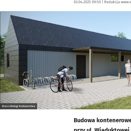
Data publikacji:
Autor:
03.04.2025 09:50 |
Redakcja www.w
Kliknij, aby powiększyć
Biuro Obsługi Budownictwa
Budowa konteneroweg
przy ul. Wiaduktowej