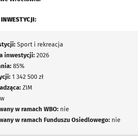
 INWESTYCJI:
tycji:
Sport i rekreacja
 inwestycji:
2026
nia:
85%
cji:
1 342 500 zł
adząca:
ZIM
ów
owany w ramach WBO:
nie
owany w ramach Funduszu Osiedlowego:
nie