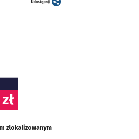
artykuł
Udostępnij
 zł
ym zlokalizowanym