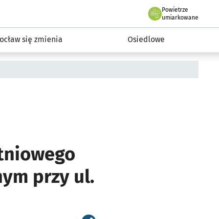
Powietrze
we Wrocławiu
InwestycjeWRO - miejskie inwestycje 2019-2032
umiarkowane
ocław się zmienia
Osiedlowe
tniowego
ym przy ul.