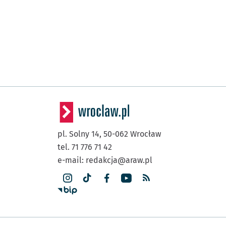
pl. Solny 14,
50-062
Wrocław
tel. 71 776 71 42
e-mail:
redakcja@araw.pl