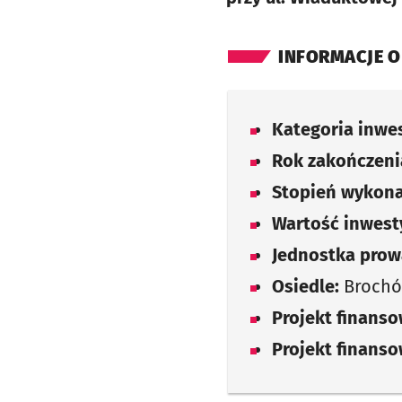
INFORMACJE O
Kategoria inwes
Rok zakończenia
Stopień wykona
Wartość inwesty
Jednostka prow
Osiedle:
Broch
Projekt finans
Projekt finans