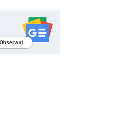
profil
google news
serwisu wroclaw.pl
Obserwuj