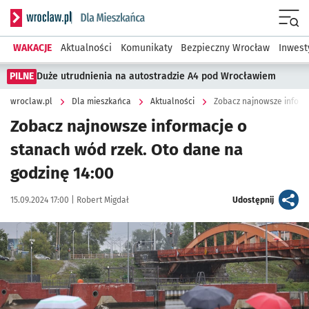
Serwis informacyjny wroclaw.pl podserwis: Dla mieszkańca
Menu
WAKACJE
Aktualności
Komunikaty
Bezpieczny Wrocław
Inwest
PILNE
Duże utrudnienia na autostradzie A4 pod Wrocławiem
wroclaw.pl
Dla mieszkańca
Aktualności
Zobacz najnowsze informa
Zobacz najnowsze informacje o
stanach wód rzek. Oto dane na
godzinę 14:00
Data publikacji:
Autor:
artykuł
15.09.2024 17:00 |
Robert Migdał
Udostępnij
Kliknij, aby zobaczyć galerię
Kliknij, aby powiększyć