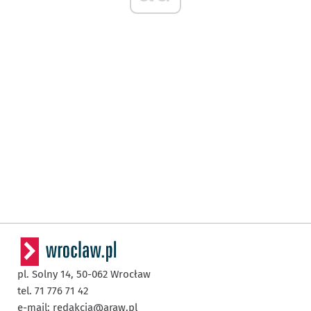
pl. Solny 14,
50-062
Wrocław
tel. 71 776 71 42
e-mail:
redakcja@araw.pl