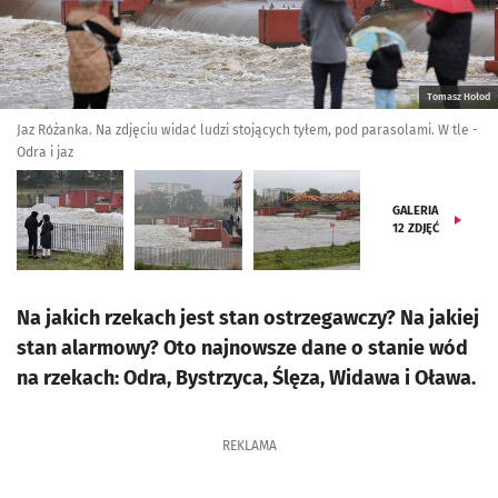
Tomasz Hołod
Jaz Różanka. Na zdjęciu widać ludzi stojących tyłem, pod parasolami. W tle -
Odra i jaz
GALERIA
12
ZDJĘĆ
Na jakich rzekach jest stan ostrzegawczy? Na jakiej
stan alarmowy? Oto najnowsze dane o stanie wód
na rzekach: Odra, Bystrzyca, Ślęza, Widawa i Oława.
REKLAMA