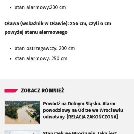
stan alarmowy:200 cm
Oława (wskaźnik w Oławie): 256 cm, czyli 6 cm
powyżej stanu alarmowego
stan ostrzegawczy: 200 cm
stan alarmowy: 250 cm
ZOBACZ RÓWNIEŻ
otworzy się w nowej karcie
Powódź na Dolnym Śląsku. Alarm
powodziowy na Odrze we Wrocławiu
odwołany. [RELACJA ZAKOŃCZONA]
otworzy się w nowej karcie
Stan rzek we Wrocławiu. Jaka jest