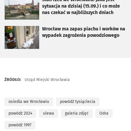
sytuacja na dzisiaj (15.09.) i co może
nas czekać w najbliższych dniach
otworzy się w nowej karcie
Wrocław ma zapas piachu i worków na
wypadek zagrożenia powodziowego
ŹRÓDŁO:
Urząd Miejski Wrocławia
osiedla we Wrocławiu
powódź tysiąclecia
powódź 2024
ulewa
galeria zdjęć
Odra
powódź 1997