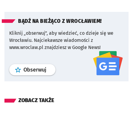
BĄDŹ NA BIEŻĄCO Z WROCŁAWIEM!
Kliknij „obserwuj”, aby wiedzieć, co dzieje się we
Wrocławiu.
Najciekawsze wiadomości z
www.wroclaw.pl znajdziesz w Google News!
profil
google news
serwisu wroclaw
Obserwuj
ZOBACZ TAKŻE