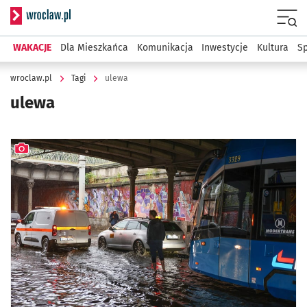
Serwis informacyjny wroclaw.pl
Menu
WAKACJE
Dla Mieszkańca
Komunikacja
Inwestycje
Kultura
Sp
wroclaw.pl
Tagi
ulewa
ulewa