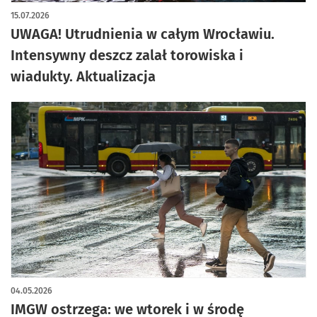
artykuł z galerią zdjęć
15.07.2026
UWAGA! Utrudnienia w całym Wrocławiu.
Intensywny deszcz zalał torowiska i
wiadukty. Aktualizacja
04.05.2026
IMGW ostrzega: we wtorek i w środę