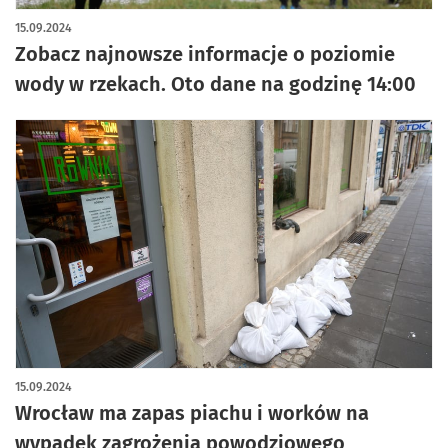
artykuł z galerią zdjęć
15.09.2024
Zobacz najnowsze informacje o poziomie
wody w rzekach. Oto dane na godzinę 14:00
15.09.2024
Wrocław ma zapas piachu i worków na
wypadek zagrożenia powodziowego