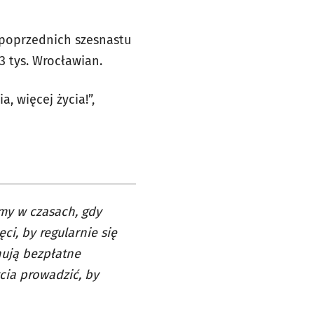
 poprzednich szesnastu
3 tys. Wrocławian.
, więcej życia!”,
emy w czasach, gdy
ci, by regularnie się
nują bezpłatne
ycia prowadzić, by