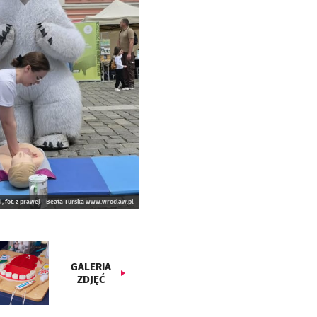
i, fot. z prawej - Beata Turska www.wroclaw.pl
GALERIA
ZDJĘĆ