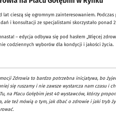
drowia na Placu Gołębim w Rynku
d lat cieszą się ogromnym zainteresowaniem. Podczas
dań i konsultacji ze specjalistami skorzystało ponad 2
nasta! – edycja odbywa się pod hasłem „Więcej zdrowia
ie codziennych wyborów dla kondycji i jakości życia.
mocji Zdrowia to bardzo potrzebna inicjatywa, bo żyj
niej się ruszamy i nie zawsze wystarcza nam czasu i chę
Tu, na Placu Gołębim jest 40 wystawców, którzy propo
, ale też mówią o tym, jak dbać o zdrowie i jaki tryb ż
rować.