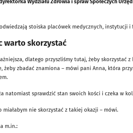
dyrektorka Wydziału Zdrowia i spraw Społeczych Urzęd
odwiedzają stoiska placówek medycznych, instytucji i
ęc warto skorzystać
ważniejsza, dlatego przyszliśmy tutaj, żeby skorzystać 
e, żeby zbadać znamiona – mówi pani Anna, która przys
em.
ła natomiast sprawdzić stan swoich kości i czeka w ko
o miałabym nie skorzystać z takiej okazji – mówi.
 m.in.: