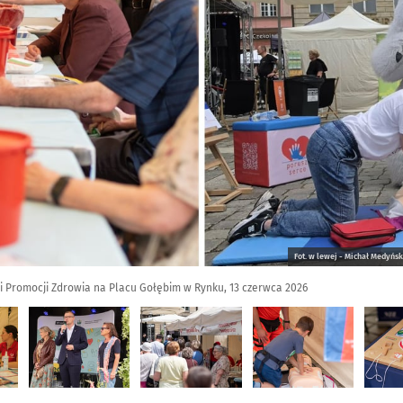
Fot. w lewej - Michał Medyńsk
ni Promocji Zdrowia na Placu Gołębim w Rynku, 13 czerwca 2026