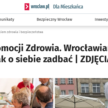
Serwis informacyjny wroclaw.pl podserwis: Dla
unikaty
Bezpieczny Wrocław
Inwesty
iem zdrowia i bezpieczeństwa
omocji Zdrowia. Wrocławia
ak o siebie zadbać | ZDJĘC
ię