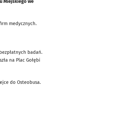
u Miejskiego we
 firm medycznych.
z bezpłatnych badań.
zła na Plac Gołębi
lejce do Osteobusa.