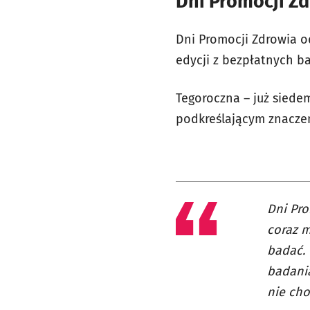
Dni Promocji Z
Dni Promocji Zdrowia o
edycji z bezpłatnych ba
Tegoroczna – już siedem
podkreślającym znaczen
Dni Pro
coraz m
badać. 
badania
nie cho