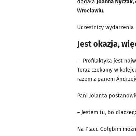
dodała
Joanna Nyczak, 
Wrocławiu
.
Uczestnicy wydarzenia 
Jest okazja, wi
– Profilaktyka jest naj
Teraz czekamy w kolejc
razem z panem Andrzej
Pani Jolanta postanowi
– Jestem tu, bo dlaczeg
Na Placu Gołębim można