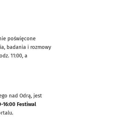
nie poświęcone
nia, badania i rozmowy
dz. 11:00, a
go nad Odrą, jest
0-16:00
Festiwal
rtalu.