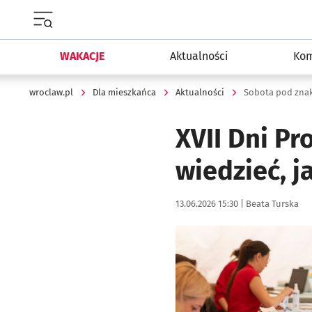
Menu główne portalu wroclaw.pl
WAKACJE
Aktualności
Kom
wroclaw.pl
Dla mieszkańca
Aktualności
Sobota pod znak
XVII Dni Pr
wiedzieć, j
Data publikacji:
Autor:
13.06.2026 15:30 |
Beata Turska
Kliknij, aby zobaczyć galer