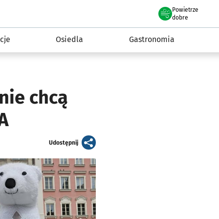
Powietrze
we Wrocławiu
 mieszkańca
dobre
cje
Osiedla
Gastronomia
nie chcą
IA
artykuł
Udostępnij