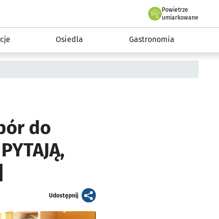
Powietrze
we Wrocławiu
 mieszkańca
umiarkowane
cje
Osiedla
Gastronomia
bór do
 PYTAJĄ,
]
artykuł
Udostępnij