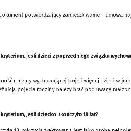
 dokument potwierdzający zamieszkiwanie – umowa n
kryterium, jeśli dzieci z poprzedniego związku wychow
etność rodziny wychowującej troje i więcej dzieci w j
inicją pojęcia rodziny należy brać pod uwagę małżo
kryterium, jeśli dziecko ukończyło 18 lat?
czyła 18. rok życia traktowana jest jako osoba pełnole