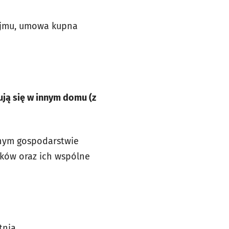
ajmu, umowa kupna
ują się w innym domu (z
ednym gospodarstwie
nków oraz ich wspólne
tnia.