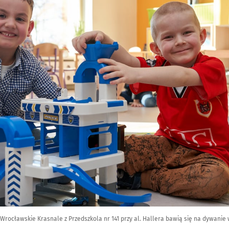
rocławskie Krasnale z Przedszkola nr 141 przy al. Hallera bawią się na dywanie w