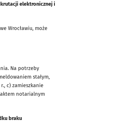
rutacji elektronicznej i
e we Wrocławiu, może
ania. Na potrzeby
zameldowaniem stałym,
., c) zamieszkanie
aktem notarialnym
dku braku