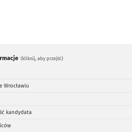
ormacje
(kliknij, aby przejść)
e Wrocławiu
ść kandydata
ziców