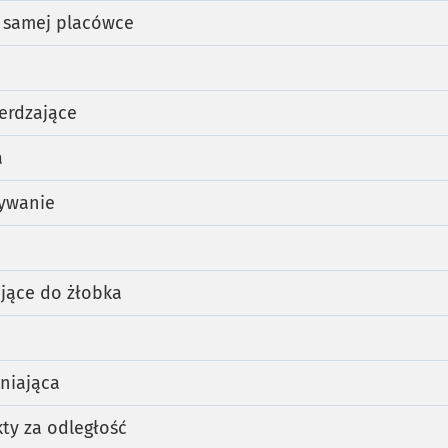
 samej placówce
erdzające
a
ywanie
ające do żłobka
niająca
kty za odległość