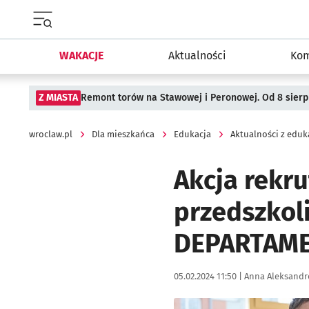
Menu główne portalu wroclaw.pl
WAKACJE
Aktualności
Kom
Z MIASTA
Remont torów na Stawowej i Peronowej. Od 8 sier
wroclaw.pl
Dla mieszkańca
Edukacja
Aktualności z eduk
Akcja rekr
przedszkol
DEPARTAME
Data publikacji:
Autor:
05.02.2024 11:50 |
Anna Aleksandr
Kliknij, aby powiększyć