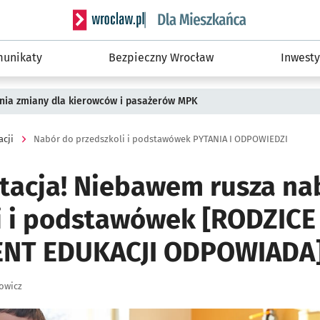
Serwis informacyjny wroclaw.pl podserwis: Dla
unikaty
Bezpieczny Wrocław
Inwesty
pnia zmiany dla kierowców i pasażerów MPK
acji
Nabór do przedszkoli i podstawówek PYTANIA I ODPOWIEDZI
utacja! Niebawem rusza na
i i podstawówek [RODZICE
NT EDUKACJI ODPOWIADA
owicz