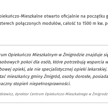
iekuńczo-Mieszkalne otwarto oficjalnie na początku 
czterech połączonych modułów, całość to 1500 m kw. p
um Opiekuńczo Mieszkalnym w Żmigrodzie znajduje si
obowych pokoi dla osób, które potrzebują wsparcia w
owej opieki, ale nie specjalistycznej opieki lekarskie
tać mieszkańcy gminy Żmigród, osoby dorosłe, posia
aczny stopień niepełnosprawności.
ętkiewicz, dyrektor Centrum Opiekuńczo-Mieszkalnego w Żmigrodz