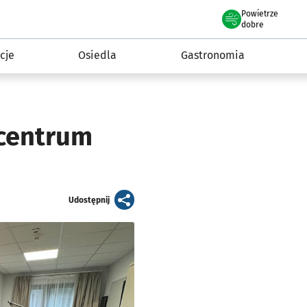
Powietrze
we Wrocławiu
 mieszkańca
dobre
cje
Osiedla
Gastronomia
centrum
artykuł
Udostępnij