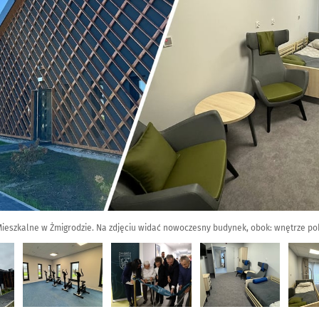
zkalne w Żmigrodzie. Na zdjęciu widać nowoczesny budynek, obok: wnętrze pokoju