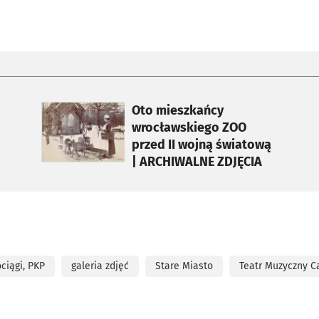
otworzy się w nowej karcie
Oto mieszkańcy
wrocławskiego ZOO
przed II wojną światową
| ARCHIWALNE ZDJĘCIA
ciągi, PKP
galeria zdjęć
Stare Miasto
Teatr Muzyczny C