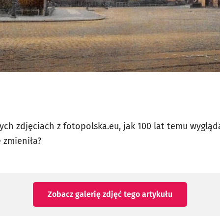
ch zdjęciach z fotopolska.eu, jak 100 lat temu wyglądał
ę zmieniła?
Zobacz galerię zdjęć
tego artykułu