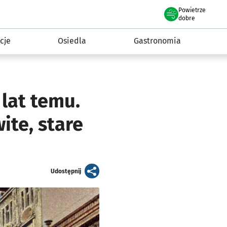
Powietrze
we Wrocławiu
 mieszkańca
dobre
cje
Osiedla
Gastronomia
lat temu.
ite, stare
artykuł
Udostępnij