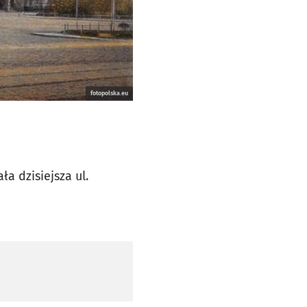
fotopolska.eu
a dzisiejsza ul.