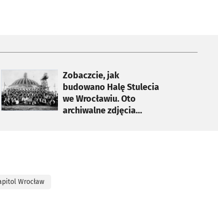
otworzy się w nowej karcie
Zobaczcie, jak
budowano Halę Stulecia
we Wrocławiu. Oto
archiwalne zdjęcia
[GALERIA]
apitol Wrocław