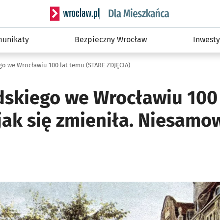
Serwis informacyjny wroclaw.pl podserwis: Dla
unikaty
Bezpieczny Wrocław
Inwesty
go we Wrocławiu 100 lat temu (STARE ZDJĘCIA)
udskiego we Wrocławiu 100 
jak się zmieniła. Niesamow
ię