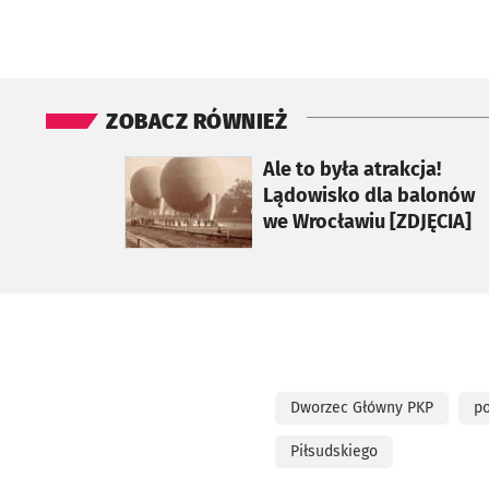
ZOBACZ RÓWNIEŻ
otworzy się w nowej karcie
Ale to była atrakcja!
Lądowisko dla balonów
we Wrocławiu [ZDJĘCIA]
Dworzec Główny PKP
po
Piłsudskiego