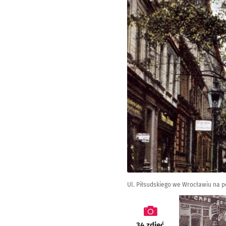
Ul. Piłsudskiego we Wrocławiu na p
galeria
34
zdjęć