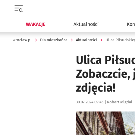
Menu główne portalu wroclaw.pl
WAKACJE
Aktualności
Kom
wroclaw.pl
Dla mieszkańca
Aktualności
Ulica Piłsudskie
Ulica Piłs
Zobaczcie, 
zdjęcia!
Data publikacji:
Autor:
30.07.2024 09:45 |
Robert Migdał
Kliknij, aby zobaczyć galer