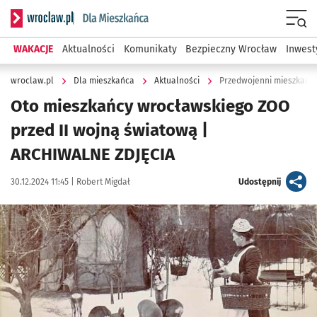
Serwis informacyjny wroclaw.pl podserwis: Dla mieszkańca
Menu
WAKACJE
Aktualności
Komunikaty
Bezpieczny Wrocław
Inwest
wroclaw.pl
Dla mieszkańca
Aktualności
Przedwojenni mieszkańcy
Oto mieszkańcy wrocławskiego ZOO
przed II wojną światową |
ARCHIWALNE ZDJĘCIA
Data publikacji:
Autor:
artykuł
30.12.2024 11:45 |
Robert Migdał
Udostępnij
Kliknij, aby zobaczyć galerię