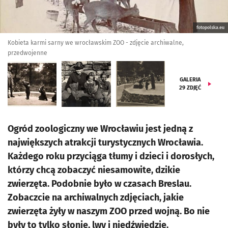
fotopolska.eu
Kobieta karmi sarny we wrocławskim ZOO - zdjęcie archiwalne,
przedwojenne
GALERIA
29
ZDJĘĆ
Ogród zoologiczny we Wrocławiu jest jedną z
największych atrakcji turystycznych Wrocławia.
Każdego roku przyciąga tłumy i dzieci i dorosłych,
którzy chcą zobaczyć niesamowite, dzikie
zwierzęta. Podobnie było w czasach Breslau.
Zobaczcie na archiwalnych zdjęciach, jakie
zwierzęta żyły w naszym ZOO przed wojną. Bo nie
były to tylko słonie, lwy i niedźwiedzie.