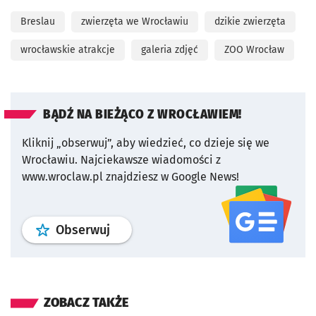
Breslau
zwierzęta we Wrocławiu
dzikie zwierzęta
wrocławskie atrakcje
galeria zdjęć
ZOO Wrocław
BĄDŹ NA BIEŻĄCO Z WROCŁAWIEM!
Kliknij „obserwuj”, aby wiedzieć, co dzieje się we
Wrocławiu.
Najciekawsze wiadomości z
www.wroclaw.pl znajdziesz w Google News!
profil
google news
serwisu wroclaw
Obserwuj
ZOBACZ TAKŻE