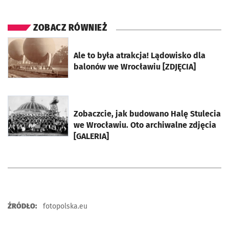
ZOBACZ RÓWNIEŻ
otworzy się w nowej karcie
Ale to była atrakcja! Lądowisko dla
balonów we Wrocławiu [ZDJĘCIA]
otworzy się w nowej karcie
Zobaczcie, jak budowano Halę Stulecia
we Wrocławiu. Oto archiwalne zdjęcia
[GALERIA]
ŹRÓDŁO:
fotopolska.eu