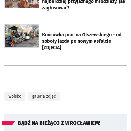
najbardziej przyjaznego młodzieży. Jak
zagłosować?
otworzy się w nowej karcie
Końcówka prac na Olszewskiego - od
soboty jazda po nowym asfalcie
[ZDJĘCIA]
wojsko
galeria zdjęć
BĄDŹ NA BIEŻĄCO Z WROCŁAWIEM!