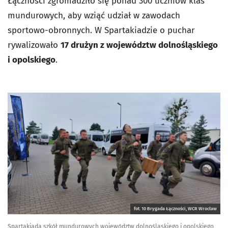
Łączności zgromadziło się ponad 300 uczniów klas
mundurowych, aby wziąć udział w zawodach
sportowo-obronnych. W Spartakiadzie o puchar
rywalizowało
17 drużyn z województw dolnośląskiego
i opolskiego
.
fot. 10 Brygada Łączności, WCR Wrocław
Spartakiada szkół mundurowych województw dolnośląskiego i opolskiego