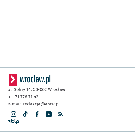
pl. Solny 14,
50-062
Wrocław
tel. 71 776 71 42
e-mail:
redakcja@araw.pl