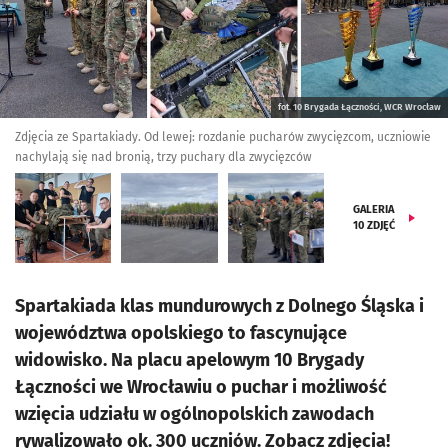
fot. 10 Brygada Łączności, WCR Wrocław
Zdjęcia ze Spartakiady. Od lewej: rozdanie pucharów zwycięzcom, uczniowie
nachylają się nad bronią, trzy puchary dla zwycięzców
GALERIA
10
ZDJĘĆ
Spartakiada klas mundurowych z Dolnego Śląska i
województwa opolskiego to fascynujące
widowisko. Na placu apelowym 10 Brygady
Łączności we Wrocławiu o puchar i możliwość
wzięcia udziału w ogólnopolskich zawodach
rywalizowało ok. 300 uczniów. Zobacz zdjęcia!