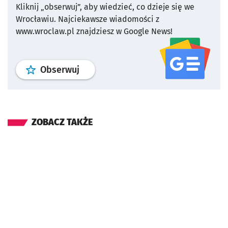
Kliknij „obserwuj”, aby wiedzieć, co dzieje się we
Wrocławiu.
Najciekawsze wiadomości z
www.wroclaw.pl znajdziesz w Google News!
profil
google news
serwisu wroclaw
Obserwuj
ZOBACZ TAKŻE