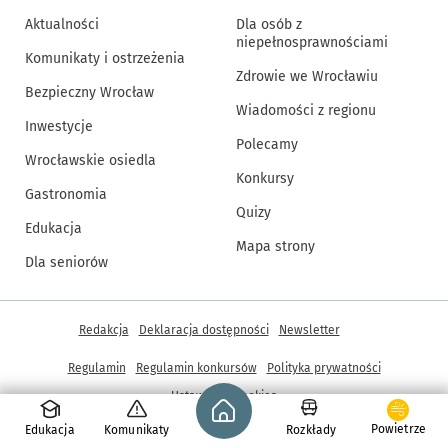
Aktualności
Dla osób z
niepełnosprawnościami
Komunikaty i ostrzeżenia
Zdrowie we Wrocławiu
Bezpieczny Wrocław
Wiadomości z regionu
Inwestycje
Polecamy
Wrocławskie osiedla
Konkursy
Gastronomia
Quizy
Edukacja
Mapa strony
Dla seniorów
Inne informacje
Redakcja
Deklaracja dostępności
Newsletter
Regulamin
Regulamin konkursów
Polityka prywatności
Strona główna - wroclaw.pl
Ustawienia cookies
Powietrze
Edukacja
Komunikaty
Rozkłady
© Copyright 2005-2026, ARAW S.A., Gmina Wrocław