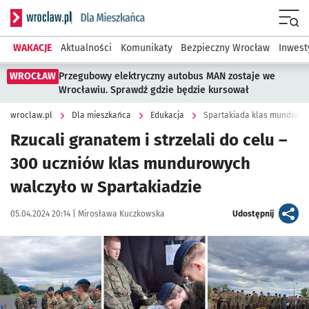
Serwis informacyjny wroclaw.pl podserwis: Dla mieszkańca
Menu
WAKACJE
Aktualności
Komunikaty
Bezpieczny Wrocław
Inwest
WROCŁAW
Przegubowy elektryczny autobus MAN zostaje we
Wrocławiu. Sprawdź gdzie będzie kursował
wroclaw.pl
Dla mieszkańca
Edukacja
Spartakiada klas munduro
Rzucali granatem i strzelali do celu –
300 uczniów klas mundurowych
walczyło w Spartakiadzie
Data publikacji:
Autor:
artykuł
05.04.2024 20:14 |
Mirosława Kuczkowska
Udostępnij
Kliknij, aby zobaczyć galerię