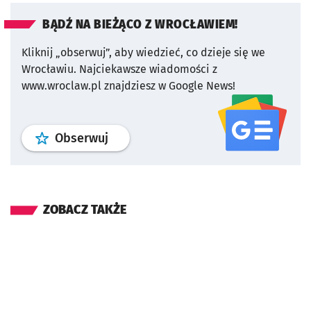
BĄDŹ NA BIEŻĄCO Z WROCŁAWIEM!
Kliknij „obserwuj”, aby wiedzieć, co dzieje się we
Wrocławiu.
Najciekawsze wiadomości z
www.wroclaw.pl znajdziesz w Google News!
profil
google news
serwisu wroclaw
Obserwuj
ZOBACZ TAKŻE