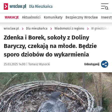
Serwis informacyjny wroclaw.pl podserwis: Dla mieszkańca
Menu
WAKACJE
Aktualności
Komunikaty
Bezpieczny Wrocław
Inwest
wroclaw.pl
Dla mieszkańca
Wiadomości z regionu
W gnieździe ko
Zdenka i Borek, sokoły z Doliny
Baryczy, czekają na młode. Będzie
sporo dziobów do wykarmienia
Data publikacji:
Autor:
artykuł
25.03.2025 14:00 |
Tomasz Wysocki
Udostępnij
Kliknij, aby powiększyć