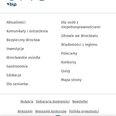
Aktualności
Dla osób z
niepełnosprawnościami
Komunikaty i ostrzeżenia
Zdrowie we Wrocławiu
Bezpieczny Wrocław
Wiadomości z regionu
Inwestycje
Polecamy
Wrocławskie osiedla
Konkursy
Gastronomia
Quizy
Edukacja
Mapa strony
Dla seniorów
Inne informacje
Redakcja
Deklaracja dostępności
Newsletter
Regulamin
Regulamin konkursów
Polityka prywatności