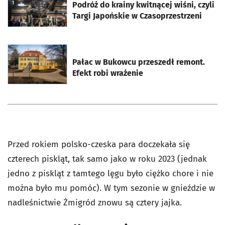
Podróż do krainy kwitnącej wiśni, czyli
Targi Japońskie w Czasoprzestrzeni
otworzy się w nowej karcie
Pałac w Bukowcu przeszedł remont.
Efekt robi wrażenie
Przed rokiem polsko-czeska para doczekała się
czterech piskląt, tak samo jako w roku 2023 (jednak
jedno z piskląt z tamtego lęgu było ciężko chore i nie
można było mu pomóc). W tym sezonie w gnieździe w
nadleśnictwie Żmigród znowu są cztery jajka.