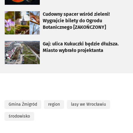
otworzy się w nowej karcie
Cudowny spacer wśród zieleni!
Wygrajcie bilety do Ogrodu
Botanicznego [ZAKOŃCZONY]
otworzy się w nowej karcie
Gaj: ulica Kukuczki będzie dłuższa.
Miasto wybrało projektanta
Gmina Żmigród
region
lasy we Wrocławiu
środowisko