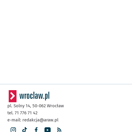
pl. Solny 14,
50-062
Wrocław
tel. 71 776 71 42
e-mail:
redakcja@araw.pl