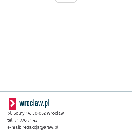
pl. Solny 14,
50-062
Wrocław
tel. 71 776 71 42
e-mail:
redakcja@araw.pl