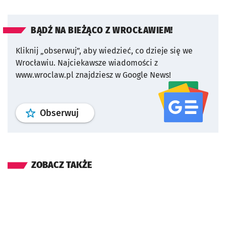
BĄDŹ NA BIEŻĄCO Z WROCŁAWIEM!
Kliknij „obserwuj”, aby wiedzieć, co dzieje się we
Wrocławiu.
Najciekawsze wiadomości z
www.wroclaw.pl znajdziesz w Google News!
profil
google news
serwisu wroclaw
Obserwuj
ZOBACZ TAKŻE