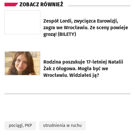
ZOBACZ RÓWNIEŻ
otworzy się w nowej karcie
Zespół Lordi, zwycięzca Eurowizji,
zagra we Wrocławiu. Ze sceny powieje
grozą! (BILETY)
otworzy się w nowej karcie
Rodzina poszukuje 17-letniej Natalii
Żak z Głogowa. Mogła być we
Wrocławiu. Widziałeś ją?
pociągi, PKP
utrudnienia w ruchu