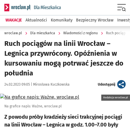
Serwis informacyjny wroclaw.pl podserwis: Dla mieszkańca
Menu
WAKACJE
Aktualności
Komunikaty
Bezpieczny Wrocław
Inwest
wroclaw.pl
Dla mieszkańca
Wiadomości z regionu
Ruch pociągów na linii Wrocław –
Legnica przywrócony. Opóźnienia w
kursowaniu mogą potrwać jeszcze do
południa
Data publikacji:
Autor:
artykuł
24.02.2023 09:05 |
Mirosława Kuczkowska
Udostępnij
Kliknij, aby powiększyć
Redakcja wroclaw.pl
Na grafice napis: Ważne, wroclaw.pl
Z powodu próby kradzieży sieci trakcyjnej pociągi
na linii Wrocław – Legnica w godz. 1.00–7.00 były