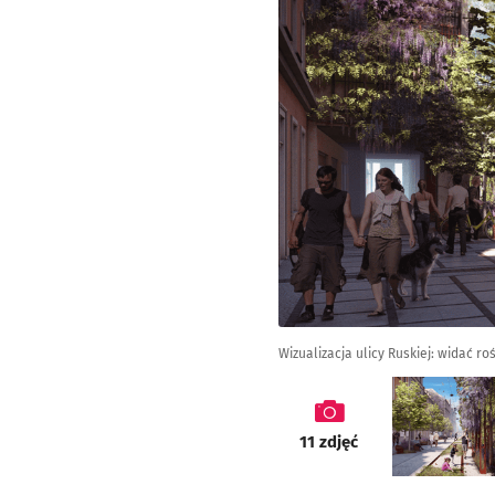
Wizualizacja ulicy Ruskiej: widać ro
galeria
11
zdjęć