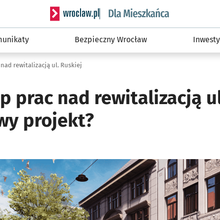
Serwis informacyjny wroclaw.pl podserwis: Dla
unikaty
Bezpieczny Wrocław
Inwesty
nad rewitalizacją ul. Ruskiej
p prac nad rewitalizacją ul
wy projekt?
ię