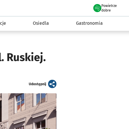
Powietrze
we Wrocławiu
 mieszkańca
dobre
cje
Osiedla
Gastronomia
. Ruskiej.
artykuł
Udostępnij