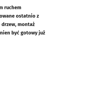
ym ruchem
towane ostatnio z
e drzew, montaż
inien być gotowy już