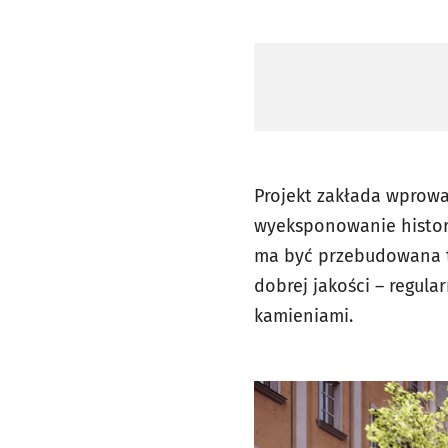
Projekt zakłada wprow
wyeksponowanie histor
ma być przebudowana ta
dobrej jakości – regul
kamieniami.