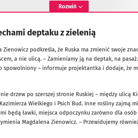
Rozwiń
echami deptaku z zielenią
 Zienowicz podkreśla, że Ruska ma zmienić swoje znac
scem, a nie ulicą. – Zamieniamy ją na deptak, na pasa
co spowolniony – informuje projektantka i dodaje, że 
ie drzew po szerszej stronie Ruskiej – między ulicą K
Kazimierza Wielkiego i Psich Bud. Inne rośliny zajmą m
 będą ławki, miejsca odpoczynku zarówno dla osób st
mienia Magdalena Zienowicz. – Przewidujemy również 