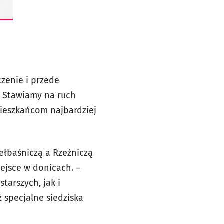
zenie i przede
ż. Stawiamy na ruch
mieszkańcom najbardziej
iełbaśniczą a Rzeźniczą
iejsce w donicach. –
arszych, jak i
specjalne siedziska