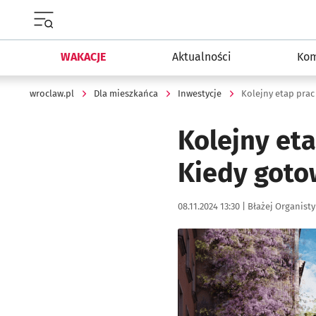
Menu główne portalu wroclaw.pl
WAKACJE
Aktualności
Kom
wroclaw.pl
Dla mieszkańca
Inwestycje
Kolejny etap prac 
Kolejny eta
Kiedy goto
Data publikacji:
Autor:
08.11.2024 13:30 |
Błażej Organisty
Kliknij, aby zobaczyć galer
Kliknij, aby powiększyć