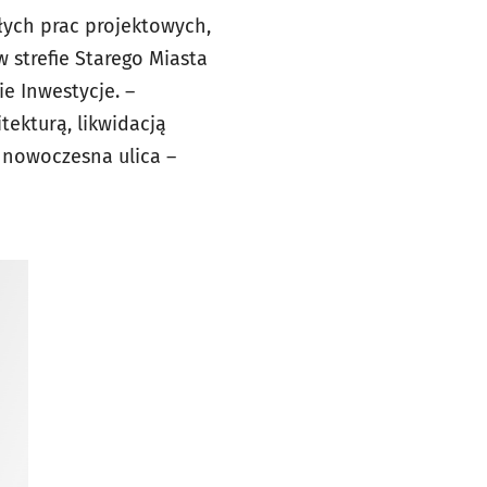
łych prac projektowych,
 strefie Starego Miasta
e Inwestycje. –
ekturą, likwidacją
t nowoczesna ulica –