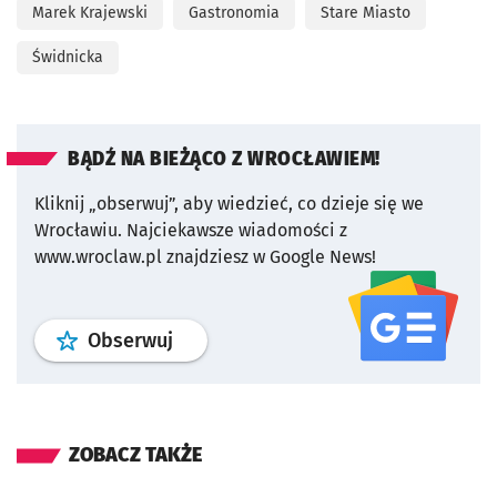
Marek Krajewski
Gastronomia
Stare Miasto
Świdnicka
BĄDŹ NA BIEŻĄCO Z WROCŁAWIEM!
Kliknij „obserwuj”, aby wiedzieć, co dzieje się we
Wrocławiu.
Najciekawsze wiadomości z
www.wroclaw.pl znajdziesz w Google News!
profil
google news
serwisu wroclaw
Obserwuj
ZOBACZ TAKŻE