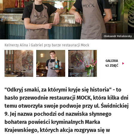
Oleksandr Poliakovsky
Kelnerzy Alina i Gabriel przy barze restauracji Mock
GALERIA
43
ZDJĘĆ
"Odkryj smaki, za którymi kryje się historia" - to
hasło przewodnie restauracji MOCK, która kilka dni
temu otworzyła swoje podwoje przy ul. Świdnickiej
9. Jej nazwa pochodzi od nazwiska słynnego
bohatera powieści kryminalnych Marka
Krajewskiego, których akcja rozgrywa się w