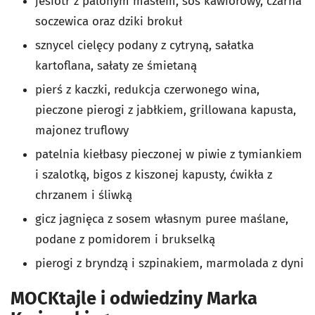
jesiotr z palonym masłem, sos kawiorowy, czarna
soczewica oraz dziki brokuł
sznycel cielęcy podany z cytryną, sałatka
kartoflana, sałaty ze śmietaną
pierś z kaczki, redukcja czerwonego wina,
pieczone pierogi z jabłkiem, grillowana kapusta,
majonez truflowy
patelnia kiełbasy pieczonej w piwie z tymiankiem
i szalotką, bigos z kiszonej kapusty, ćwikła z
chrzanem i śliwką
gicz jagnięca z sosem własnym puree maślane,
podane z pomidorem i brukselką
pierogi z bryndzą i szpinakiem, marmolada z dyni
MOCKtajle i odwiedziny Marka