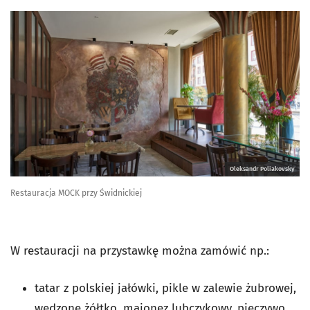
Oleksandr Poliakovsky
Restauracja MOCK przy Świdnickiej
W restauracji na przystawkę można zamówić np.:
tatar z polskiej jałówki, pikle w zalewie żubrowej,
wędzone żółtko, majonez lubczykowy, pieczywo