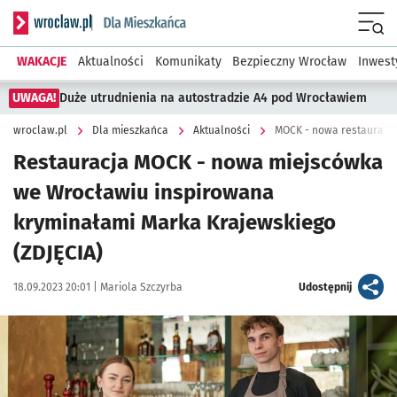
Serwis informacyjny wroclaw.pl podserwis: Dla mieszkańca
Menu
WAKACJE
Aktualności
Komunikaty
Bezpieczny Wrocław
Inwest
UWAGA!
Duże utrudnienia na autostradzie A4 pod Wrocławiem
wroclaw.pl
Dla mieszkańca
Aktualności
MOCK - nowa restauracja
Restauracja MOCK - nowa miejscówka
we Wrocławiu inspirowana
kryminałami Marka Krajewskiego
(ZDJĘCIA)
Data publikacji:
Autor:
artykuł
18.09.2023 20:01 |
Mariola Szczyrba
Udostępnij
Kliknij, aby zobaczyć galerię