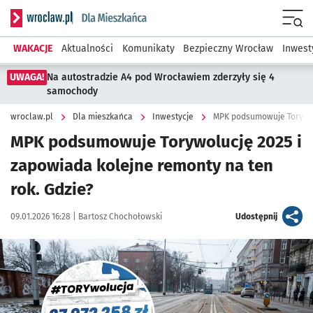
Serwis informacyjny wroclaw.pl podserwis: Dla mieszkańca
Menu
WAKACJE
Aktualności
Komunikaty
Bezpieczny Wrocław
Inwest
UWAGA!
Na autostradzie A4 pod Wrocławiem zderzyły się 4
samochody
wroclaw.pl
Dla mieszkańca
Inwestycje
MPK podsumowuje Torywol
MPK podsumowuje Torywolucję 2025 i
zapowiada kolejne remonty na ten
rok. Gdzie?
Data publikacji:
Autor:
artykuł
09.01.2026 16:28 |
Bartosz Chochołowski
Udostępnij
Kliknij, aby zobaczyć galerię
Kliknij, aby powiększyć