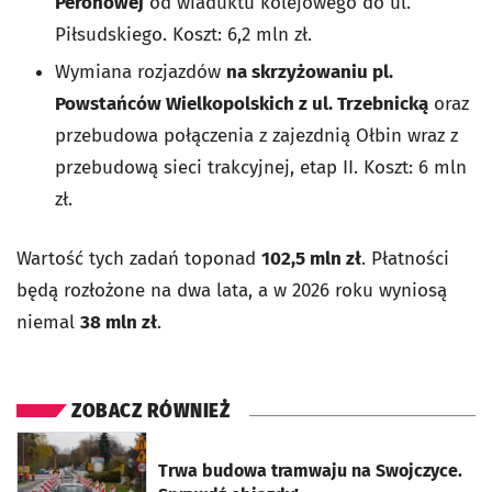
Peronowej
od wiaduktu kolejowego do ul.
Piłsudskiego. Koszt: 6,2 mln zł.
Wymiana rozjazdów
na skrzyżowaniu pl.
Powstańców Wielkopolskich z ul. Trzebnicką
oraz
przebudowa połączenia z zajezdnią Ołbin wraz z
przebudową sieci trakcyjnej, etap II. Koszt: 6 mln
zł.
Wartość tych zadań toponad
102,5 mln zł
. Płatności
będą rozłożone na dwa lata, a w 2026 roku wyniosą
niemal
38 mln zł
.
ZOBACZ RÓWNIEŻ
otworzy się w nowej karcie
Trwa budowa tramwaju na Swojczyce.