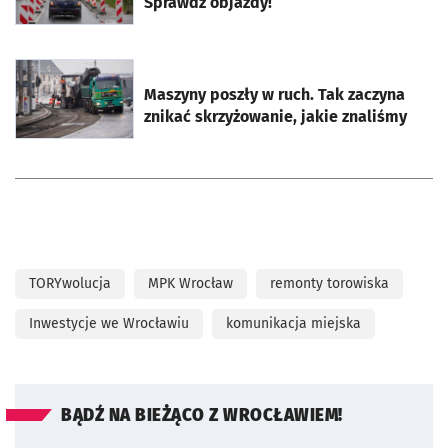
Sprawdź objazdy!
otworzy się w nowej karcie
Maszyny poszły w ruch. Tak zaczyna
znikać skrzyżowanie, jakie znaliśmy
TORYwolucja
MPK Wrocław
remonty torowiska
Inwestycje we Wrocławiu
komunikacja miejska
BĄDŹ NA BIEŻĄCO Z WROCŁAWIEM!