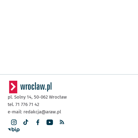
pl. Solny 14,
50-062
Wrocław
tel. 71 776 71 42
e-mail:
redakcja@araw.pl