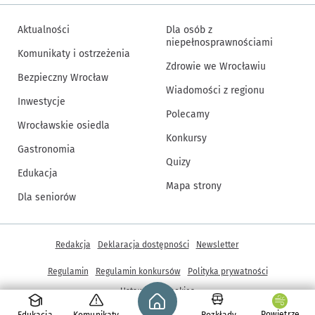
Aktualności
Dla osób z
niepełnosprawnościami
Komunikaty i ostrzeżenia
Zdrowie we Wrocławiu
Bezpieczny Wrocław
Wiadomości z regionu
Inwestycje
Polecamy
Wrocławskie osiedla
Konkursy
Gastronomia
Quizy
Edukacja
Mapa strony
Dla seniorów
Inne informacje
Redakcja
Deklaracja dostępności
Newsletter
Regulamin
Regulamin konkursów
Polityka prywatności
Strona główna - wroclaw.pl
Ustawienia cookies
Powietrze