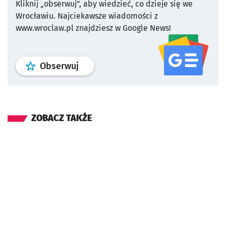
Kliknij „obserwuj”, aby wiedzieć, co dzieje się we
Wrocławiu.
Najciekawsze wiadomości z
www.wroclaw.pl znajdziesz w Google News!
profil
google news
serwisu wroclaw
Obserwuj
ZOBACZ TAKŻE