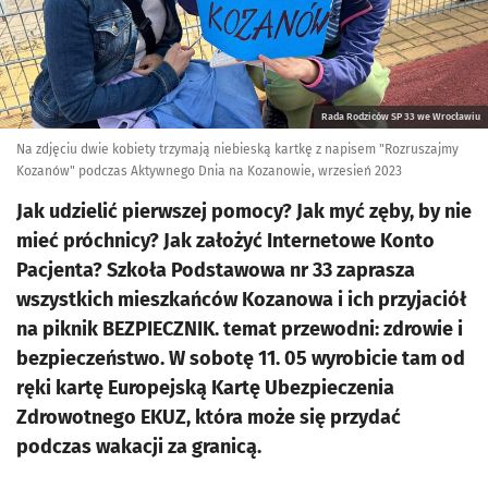
Rada Rodziców SP 33 we Wrocławiu
Na zdjęciu dwie kobiety trzymają niebieską kartkę z napisem "Rozruszajmy
Kozanów" podczas Aktywnego Dnia na Kozanowie, wrzesień 2023
Jak udzielić pierwszej pomocy? Jak myć zęby, by nie
mieć próchnicy? Jak założyć Internetowe Konto
Pacjenta? Szkoła Podstawowa nr 33 zaprasza
wszystkich mieszkańców Kozanowa i ich przyjaciół
na piknik BEZPIECZNIK. temat przewodni: zdrowie i
bezpieczeństwo. W sobotę 11. 05 wyrobicie tam od
ręki kartę Europejską Kartę Ubezpieczenia
Zdrowotnego EKUZ, która może się przydać
podczas wakacji za granicą.