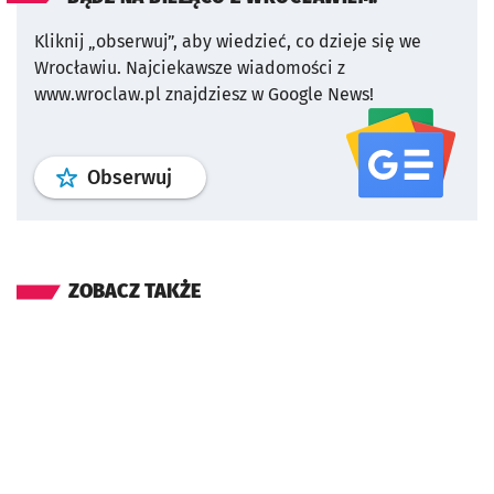
Kliknij „obserwuj”, aby wiedzieć, co dzieje się we
Wrocławiu.
Najciekawsze wiadomości z
www.wroclaw.pl znajdziesz w Google News!
profil
google news
serwisu wroclaw
Obserwuj
ZOBACZ TAKŻE