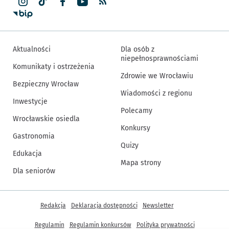
Aktualności
Dla osób z
niepełnosprawnościami
Komunikaty i ostrzeżenia
Zdrowie we Wrocławiu
Bezpieczny Wrocław
Wiadomości z regionu
Inwestycje
Polecamy
Wrocławskie osiedla
Konkursy
Gastronomia
Quizy
Edukacja
Mapa strony
Dla seniorów
Inne informacje
Redakcja
Deklaracja dostępności
Newsletter
Regulamin
Regulamin konkursów
Polityka prywatności