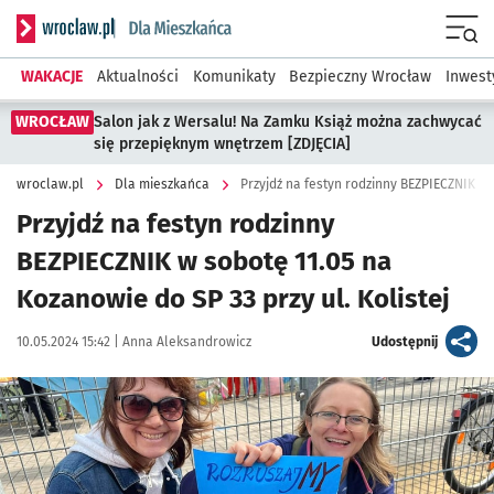
Serwis informacyjny wroclaw.pl podserwis: Dla mieszkańca
Menu
WAKACJE
Aktualności
Komunikaty
Bezpieczny Wrocław
Inwest
WROCŁAW
Salon jak z Wersalu! Na Zamku Książ można zachwycać
się przepięknym wnętrzem [ZDJĘCIA]
wroclaw.pl
Dla mieszkańca
Przyjdź na festyn rodzinny
BEZPIECZNIK w sobotę 11.05 na
Kozanowie do SP 33 przy ul. Kolistej
Data publikacji:
Autor:
artykuł
10.05.2024 15:42 |
Anna Aleksandrowicz
Udostępnij
Kliknij, aby powiększyć