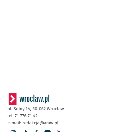
pl. Solny 14,
50-062
Wrocław
tel. 71 776 71 42
e-mail:
redakcja@araw.pl