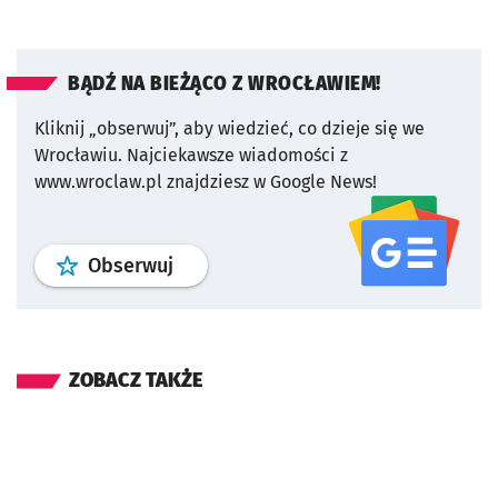
BĄDŹ NA BIEŻĄCO Z WROCŁAWIEM!
Kliknij „obserwuj”, aby wiedzieć, co dzieje się we
Wrocławiu.
Najciekawsze wiadomości z
www.wroclaw.pl znajdziesz w Google News!
profil
google news
serwisu wroclaw
Obserwuj
ZOBACZ TAKŻE