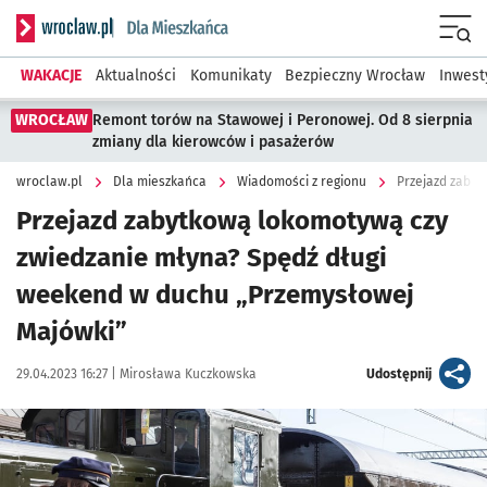
Serwis informacyjny wroclaw.pl podserwis: Dla mieszkańca
Menu
WAKACJE
Aktualności
Komunikaty
Bezpieczny Wrocław
Inwest
WROCŁAW
Remont torów na Stawowej i Peronowej. Od 8 sierpnia
zmiany dla kierowców i pasażerów
wroclaw.pl
Dla mieszkańca
Wiadomości z regionu
Przejazd zabytkową lokomotywą czy
zwiedzanie młyna? Spędź długi
weekend w duchu „Przemysłowej
Majówki”
Data publikacji:
Autor:
artykuł
29.04.2023 16:27 |
Mirosława Kuczkowska
Udostępnij
Kliknij, aby powiększyć