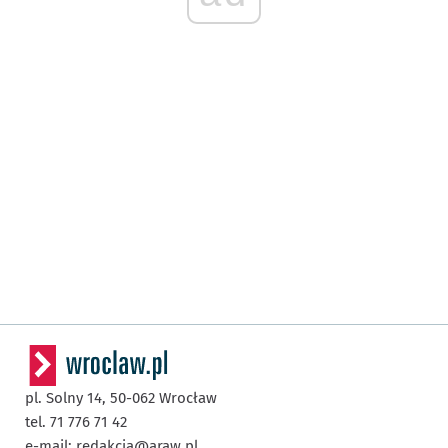
pl. Solny 14,
50-062
Wrocław
tel. 71 776 71 42
e-mail:
redakcja@araw.pl