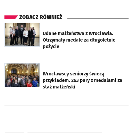
ZOBACZ RÓWNIEŻ
otworzy się w nowej karcie
Udane małżeństwa z Wrocławia.
Otrzymały medale za długoletnie
pożycie
otworzy się w nowej karcie
Wrocławscy seniorzy świecą
przykładem. 263 pary z medalami za
staż małżeński