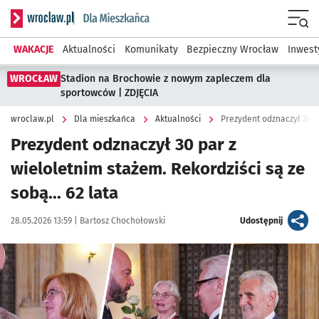
Serwis informacyjny wroclaw.pl podserwis: Dla mieszkańca
Menu
WAKACJE
Aktualności
Komunikaty
Bezpieczny Wrocław
Inwest
WROCŁAW
Stadion na Brochowie z nowym zapleczem dla
sportowców | ZDJĘCIA
wroclaw.pl
Dla mieszkańca
Aktualności
Prezydent odznaczył 30 p
Prezydent odznaczył 30 par z
wieloletnim stażem. Rekordziści są ze
sobą... 62 lata
Data publikacji:
Autor:
artykuł
28.05.2026 13:59 |
Bartosz Chochołowski
Udostępnij
Kliknij, aby zobaczyć galerię