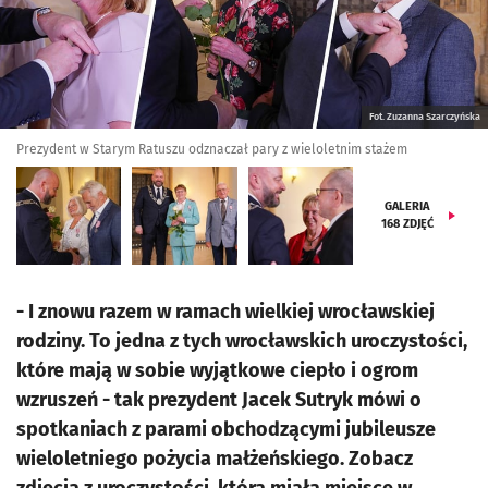
Fot. Zuzanna Szarczyńska
Prezydent w Starym Ratuszu odznaczał pary z wieloletnim stażem
GALERIA
168
ZDJĘĆ
- I znowu razem w ramach wielkiej wrocławskiej
rodziny. To jedna z tych wrocławskich uroczystości,
które mają w sobie wyjątkowe ciepło i ogrom
wzruszeń - tak prezydent Jacek Sutryk mówi o
spotkaniach z parami obchodzącymi jubileusze
wieloletniego pożycia małżeńskiego. Zobacz