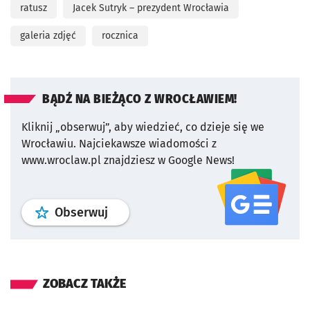
ratusz
Jacek Sutryk – prezydent Wrocławia
galeria zdjęć
rocznica
BĄDŹ NA BIEŻĄCO Z WROCŁAWIEM!
Kliknij „obserwuj”, aby wiedzieć, co dzieje się we
Wrocławiu.
Najciekawsze wiadomości z
www.wroclaw.pl znajdziesz w Google News!
profil
google news
serwisu wroclaw
Obserwuj
ZOBACZ TAKŻE