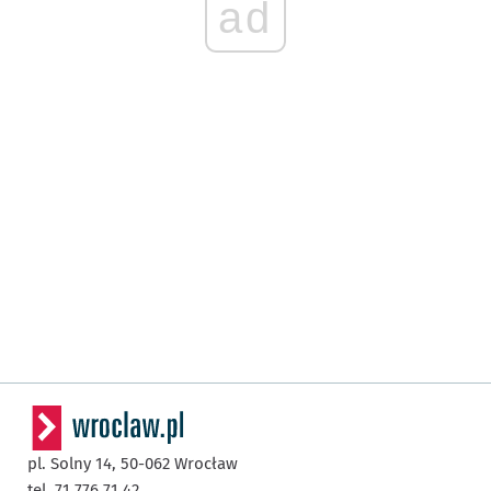
ad
pl. Solny 14,
50-062
Wrocław
tel. 71 776 71 42