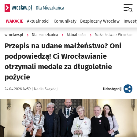
Serwis informacyjny wroclaw.pl podserwis: Dla mieszkańca
Menu
WAKACJE
Aktualności
Komunikaty
Bezpieczny Wrocław
Inwest
wroclaw.pl
Dla mieszkańca
Aktualności
Małżeństwa z Wrocławia 
Przepis na udane małżeństwo? Oni
podpowiedzą! Ci Wrocławianie
otrzymali medale za długoletnie
pożycie
Data publikacji:
Autor:
artykuł
24.04.2026 14:59 |
Nadia Szagdaj
Udostępnij
Kliknij, aby zobaczyć galerię