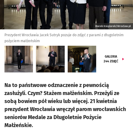
Marek Księżarek/Wroclaw.pl
Prezydent Wrocławia Jacek Sutryk pozuje do zdjęć z parami z długoletnim
pożyciem małżeńskim
GALERIA
244
ZDJĘĆ
Na to państwowe odznaczenie z pewnością
zasłużyli. Czym? Stażem małżeńskim. Przeżyli ze
sobą bowiem pół wieku lub więcej. 21 kwietnia
prezydent Wrocławia wręczył parom wrocławskich
seniorów Medale za Długoletnie Pożycie
Małżeńskie.