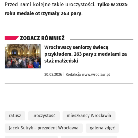
Przed nami kolejne takie uroczystości.
Tylko w 2025
roku medale otrzymały 263 pary
.
ZOBACZ RÓWNIEŻ
otworzy się w nowej karcie
Wrocławscy seniorzy świecą
przykładem. 263 pary z medalami za
staż małżeński
30.03.2026
| Redakcja www.wroclaw.pl
ratusz
uroczystość
mieszkańcy Wrocławia
Jacek Sutryk – prezydent Wrocławia
galeria zdjęć